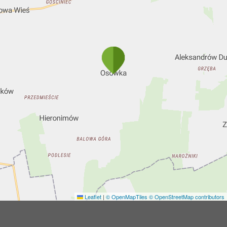
Leaflet
|
© OpenMapTiles
© OpenStreetMap contributors