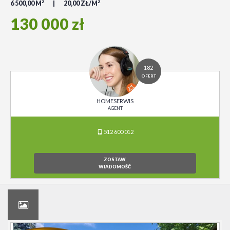
2
2
6 500,00 M
20,00 ZŁ/M
130 000 zł
182
OFERT
HOMESERWIS
AGENT
512 600 012
ZOSTAW
WIADOMOŚĆ