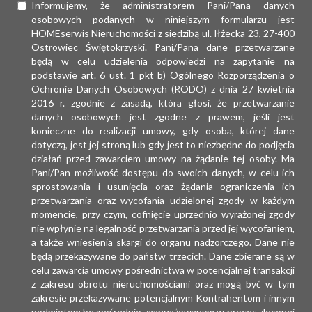
Informujemy, że administratorem Pani/Pana danych
osobowych podanych w niniejszym formularzu jest
HOMEserwis Nieruchomości z siedzibą ul. Iłżecka 23, 27-400
Ostrowiec Świętokrzyski. Pani/Pana dane przetwarzane
będą w celu udzielenia odpowiedzi na zapytanie na
podstawie art. 6 ust. 1 pkt b) Ogólnego Rozporządzenia o
Ochronie Danych Osobowych (RODO) z dnia 27 kwietnia
2016 r. zgodnie z zasadą, która głosi, że przetwarzanie
danych osobowych jest zgodne z prawem, jeśli jest
konieczne do realizacji umowy, gdy osoba, której dane
dotyczą, jest jej stroną lub gdy jest to niezbędne do podjęcia
działań przed zawarciem umowy na żądanie tej osoby. Ma
Pani/Pan możliwość dostępu do swoich danych, w celu ich
sprostowania i usunięcia oraz żądania ograniczenia ich
przetwarzania oraz wycofania udzielonej zgody w każdym
momencie, przy czym, cofnięcie uprzednio wyrażonej zgody
nie wpłynie na legalność przetwarzania przed jej wycofaniem,
a także wniesienia skargi do organu nadzorczego. Dane nie
będą przekazywane do państw trzecich. Dane zbierane są w
celu zawarcia umowy pośrednictwa w potencjalnej transakcji
z zakresu obrotu nieruchomościami oraz mogą być w tym
zakresie przekazywane potencjalnym Kontrahentom i innym
podmiotom bezpośrednio zaangażowanym w proces zleconej