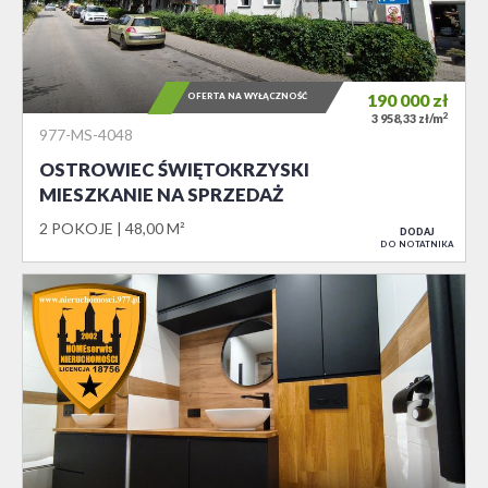
OFERTA NA WYŁĄCZNOŚĆ
190 000
zł
2
3 958,33 zł/m
977-MS-4048
OSTROWIEC ŚWIĘTOKRZYSKI
MIESZKANIE NA SPRZEDAŻ
2 POKOJE
48,00 M²
DODAJ
DO NOTATNIKA