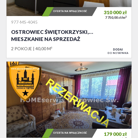
OFERTA NA WYŁĄCZNOŚĆ
310 000
zł
2
7 750,00 zł/m
977-MS-4045
OSTROWIEC ŚWIĘTOKRZYSKI,…
MIESZKANIE NA SPRZEDAŻ
2 POKOJE
40,00 M²
DODAJ
DO NOTATNIKA
OFERTA NA WYŁĄCZNOŚĆ
179 000
zł