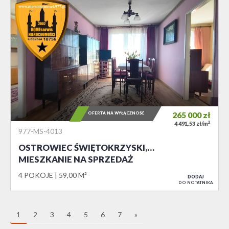
OFERTA NA WYŁĄCZNOŚĆ
265 000
zł
2
4 491,53 zł/m
977-MS-4013
OSTROWIEC ŚWIĘTOKRZYSKI,…
MIESZKANIE NA SPRZEDAŻ
4 POKOJE
59,00 M²
DODAJ
DO NOTATNIKA
1
2
3
4
5
6
7
»