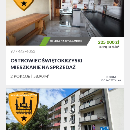
OFERTA NA WYŁĄCZNOŚĆ
225 000
zł
2
3 820,03 zł/m
977-MS-4053
OSTROWIEC ŚWIĘTOKRZYSKI
MIESZKANIE NA SPRZEDAŻ
2 POKOJE
58,90 M²
DODAJ
DO NOTATNIKA