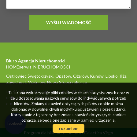
Biuro Agencja Nieruchomości
HOMEserwis NIERUCHOMOŚCI
Ostrowiec Świętokrzyski, Opatów, Ożarów, Kunów, Lipsko, Iłża,
Zawichost, Waśniów, Nowa Słupia i okolice
tel. 41-247-61-38 (online w godz. 8.00-21.00)
Ta strona wykorzystuje pliki cookies w celach statystycznych oraz w
online tel.kom. 512-600-012 (w godz. 8.00-21.00)
celu dostosowania naszych serwisów do indywidualnych potrzeb
e-mail: oferty@977.pl
klientów. Zmiany ustawień dotyczących plików cookie można
dokonać w dowolnej chwili modyfikując ustawienia przeglądarki.
Korzystanie z tej strony bez zmian ustawień dotyczących cookies
oznacza, że będą one zapisane w pamięci urządzenia.
rozumiem
Program dla biur nieruchomości
Galactica Virgo