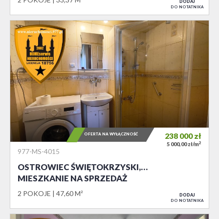
DODAJ
DO NOTATNIKA
OFERTA NA WYŁĄCZNOŚĆ
238 000
zł
2
5 000,00 zł/m
977-MS-4015
OSTROWIEC ŚWIĘTOKRZYSKI,…
MIESZKANIE NA SPRZEDAŻ
2 POKOJE
47,60 M²
DODAJ
DO NOTATNIKA