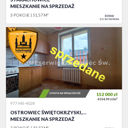
MIESZKANIE NA SPRZEDAŻ
3 POKOJE
51,57 M²
DODAJ
DO NOTATNIKA
OFERTA NA WYŁĄCZNOŚĆ
152 000
zł
2
4 554,99 zł/m
977-MS-4028
OSTROWIEC ŚWIĘTOKRZYSKI,…
MIESZKANIE NA SPRZEDAŻ
2 POKOJE
33,37 M²