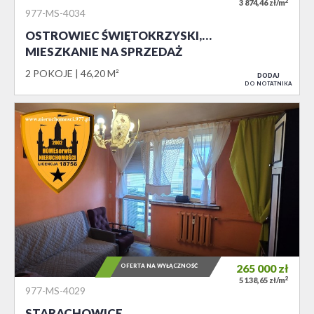
2
3 874,46 zł/m
977-MS-4034
OSTROWIEC ŚWIĘTOKRZYSKI,…
MIESZKANIE NA SPRZEDAŻ
2 POKOJE
46,20 M²
DODAJ
DO NOTATNIKA
OFERTA NA WYŁĄCZNOŚĆ
265 000
zł
2
5 138,65 zł/m
977-MS-4029
STARACHOWICE