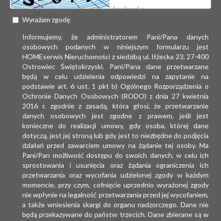
Wyrażam zgodę
Informujemy, że administratorem Pani/Pana danych
osobowych podanych w niniejszym formularzu jest
HOMEserwis Nieruchomości z siedzibą ul. Iłżecka 23, 27-400
Ostrowiec Świętokrzyski. Pani/Pana dane przetwarzane
będą w celu udzielenia odpowiedzi na zapytanie na
podstawie art. 6 ust. 1 pkt b) Ogólnego Rozporządzenia o
Ochronie Danych Osobowych (RODO) z dnia 27 kwietnia
2016 r. zgodnie z zasadą, która głosi, że przetwarzanie
danych osobowych jest zgodne z prawem, jeśli jest
konieczne do realizacji umowy, gdy osoba, której dane
dotyczą, jest jej stroną lub gdy jest to niezbędne do podjęcia
działań przed zawarciem umowy na żądanie tej osoby. Ma
Pani/Pan możliwość dostępu do swoich danych, w celu ich
sprostowania i usunięcia oraz żądania ograniczenia ich
przetwarzania oraz wycofania udzielonej zgody w każdym
momencie, przy czym, cofnięcie uprzednio wyrażonej zgody
nie wpłynie na legalność przetwarzania przed jej wycofaniem,
a także wniesienia skargi do organu nadzorczego. Dane nie
będą przekazywane do państw trzecich. Dane zbierane są w