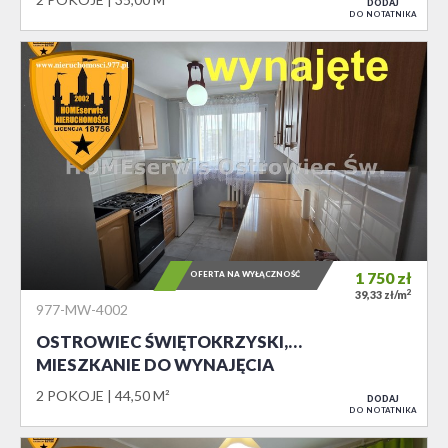
DODAJ
DO NOTATNIKA
OFERTA NA WYŁĄCZNOŚĆ
1 750
zł
2
39,33 zł/m
977-MW-4002
OSTROWIEC ŚWIĘTOKRZYSKI,…
MIESZKANIE DO WYNAJĘCIA
2 POKOJE
44,50 M²
DODAJ
DO NOTATNIKA