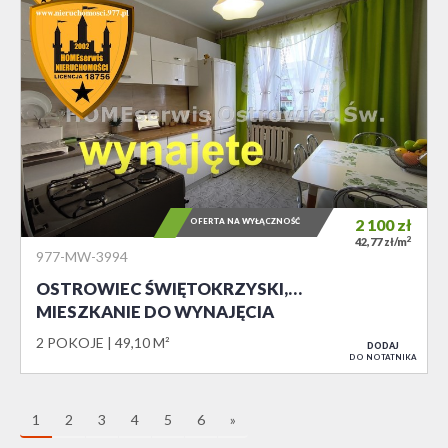
OFERTA NA WYŁĄCZNOŚĆ
2 100
zł
2
42,77 zł/m
977-MW-3994
OSTROWIEC ŚWIĘTOKRZYSKI,…
MIESZKANIE DO WYNAJĘCIA
2 POKOJE
49,10 M²
DODAJ
DO NOTATNIKA
1
2
3
4
5
6
»