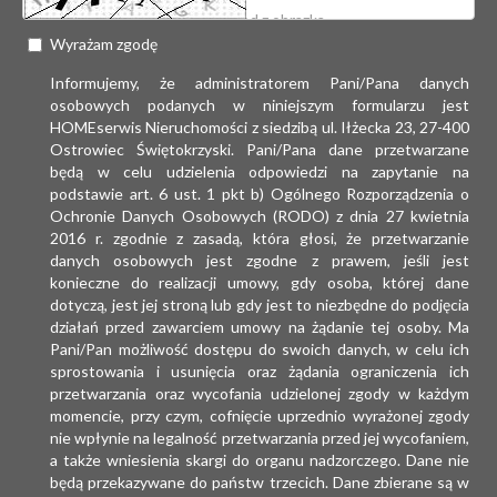
Wyrażam zgodę
Informujemy, że administratorem Pani/Pana danych
osobowych podanych w niniejszym formularzu jest
HOMEserwis Nieruchomości z siedzibą ul. Iłżecka 23, 27-400
Ostrowiec Świętokrzyski. Pani/Pana dane przetwarzane
będą w celu udzielenia odpowiedzi na zapytanie na
podstawie art. 6 ust. 1 pkt b) Ogólnego Rozporządzenia o
Ochronie Danych Osobowych (RODO) z dnia 27 kwietnia
2016 r. zgodnie z zasadą, która głosi, że przetwarzanie
danych osobowych jest zgodne z prawem, jeśli jest
konieczne do realizacji umowy, gdy osoba, której dane
dotyczą, jest jej stroną lub gdy jest to niezbędne do podjęcia
działań przed zawarciem umowy na żądanie tej osoby. Ma
Pani/Pan możliwość dostępu do swoich danych, w celu ich
sprostowania i usunięcia oraz żądania ograniczenia ich
przetwarzania oraz wycofania udzielonej zgody w każdym
momencie, przy czym, cofnięcie uprzednio wyrażonej zgody
nie wpłynie na legalność przetwarzania przed jej wycofaniem,
a także wniesienia skargi do organu nadzorczego. Dane nie
będą przekazywane do państw trzecich. Dane zbierane są w