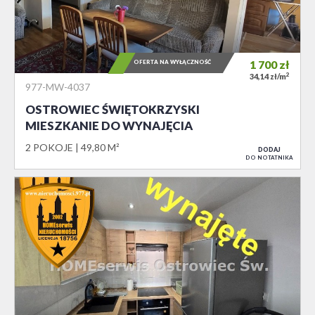
OFERTA NA WYŁĄCZNOŚĆ
1 700
zł
2
34,14 zł/m
977-MW-4037
OSTROWIEC ŚWIĘTOKRZYSKI
MIESZKANIE DO WYNAJĘCIA
2 POKOJE
49,80 M²
DODAJ
DO NOTATNIKA