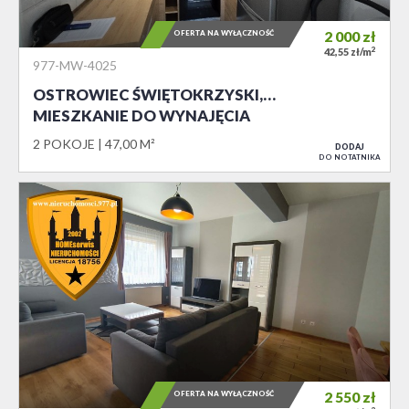
OFERTA NA WYŁĄCZNOŚĆ
2 000
zł
2
42,55 zł/m
977-MW-4025
OSTROWIEC ŚWIĘTOKRZYSKI,…
MIESZKANIE DO WYNAJĘCIA
2 POKOJE
47,00 M²
DODAJ
DO NOTATNIKA
OFERTA NA WYŁĄCZNOŚĆ
2 550
zł