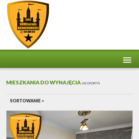
Toggl
naviga
MIESZKANIA DO WYNAJĘCIA
43 OFERTY
SORTOWANIE