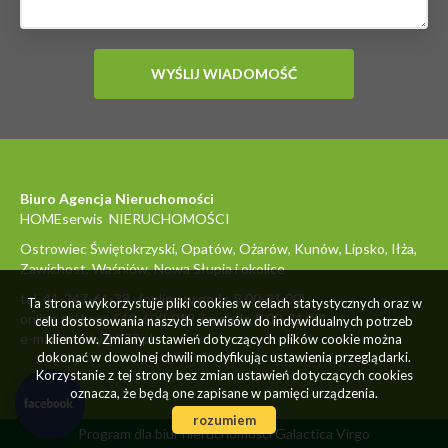
Biuro Agencja Nieruchomości
HOMEserwis NIERUCHOMOŚCI
Ostrowiec Świętokrzyski, Opatów, Ożarów, Kunów, Lipsko, Iłża,
Zawichost, Waśniów, Nowa Słupia i okolice
tel. 41-247-61-38 (online w godz. 8.00-21.00)
Ta strona wykorzystuje pliki cookies w celach statystycznych oraz w
online tel.kom. 512-600-012 (w godz. 8.00-21.00)
celu dostosowania naszych serwisów do indywidualnych potrzeb
e-mail: oferty@977.pl
klientów. Zmiany ustawień dotyczących plików cookie można
dokonać w dowolnej chwili modyfikując ustawienia przeglądarki.
Korzystanie z tej strony bez zmian ustawień dotyczących cookies
oznacza, że będą one zapisane w pamięci urządzenia.
rozumiem
Program dla biur nieruchomości
Galactica Virgo