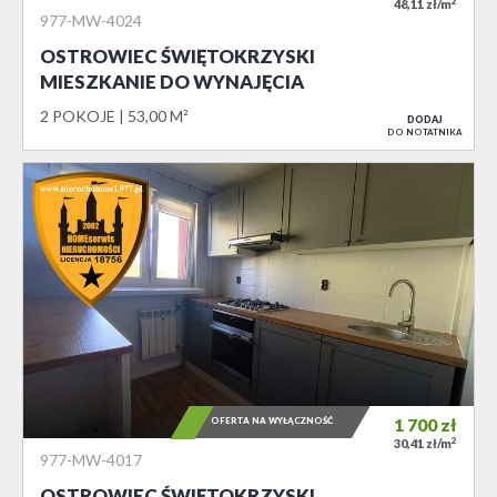
2
48,11 zł/m
977-MW-4024
OSTROWIEC ŚWIĘTOKRZYSKI
MIESZKANIE DO WYNAJĘCIA
2 POKOJE
53,00 M²
DODAJ
DO NOTATNIKA
OFERTA NA WYŁĄCZNOŚĆ
1 700
zł
2
30,41 zł/m
977-MW-4017
OSTROWIEC ŚWIĘTOKRZYSKI,…