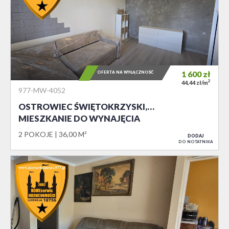
OFERTA NA WYŁĄCZNOŚĆ
1 600
zł
2
44,44 zł/m
977-MW-4052
OSTROWIEC ŚWIĘTOKRZYSKI,…
MIESZKANIE DO WYNAJĘCIA
2 POKOJE
36,00 M²
DODAJ
DO NOTATNIKA