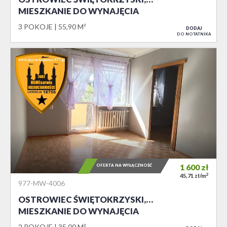
MIESZKANIE DO WYNAJĘCIA
3 POKOJE
55,90 M²
DODAJ
DO NOTATNIKA
OFERTA NA WYŁĄCZNOŚĆ
1 600
zł
2
45,71 zł/m
977-MW-4006
OSTROWIEC ŚWIĘTOKRZYSKI,…
MIESZKANIE DO WYNAJĘCIA
2 POKOJE
35,00 M²