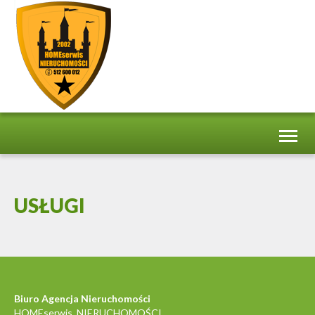
Toggl
naviga
USŁUGI
Biuro Agencja Nieruchomości
HOMEserwis NIERUCHOMOŚCI