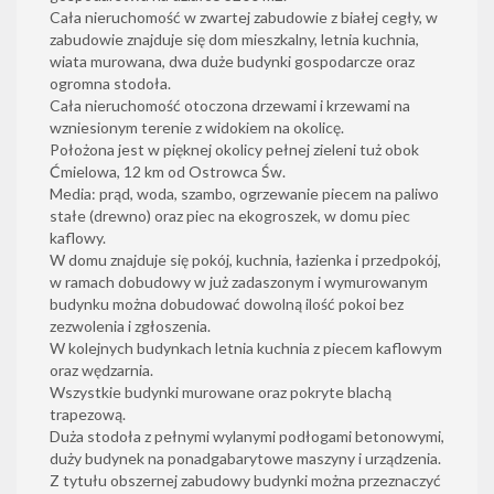
Cała nieruchomość w zwartej zabudowie z białej cegły, w
zabudowie znajduje się dom mieszkalny, letnia kuchnia,
wiata murowana, dwa duże budynki gospodarcze oraz
ogromna stodoła.
Cała nieruchomość otoczona drzewami i krzewami na
wzniesionym terenie z widokiem na okolicę.
Położona jest w pięknej okolicy pełnej zieleni tuż obok
Ćmielowa, 12 km od Ostrowca Św.
Media: prąd, woda, szambo, ogrzewanie piecem na paliwo
stałe (drewno) oraz piec na ekogroszek, w domu piec
kaflowy.
W domu znajduje się pokój, kuchnia, łazienka i przedpokój,
w ramach dobudowy w już zadaszonym i wymurowanym
budynku można dobudować dowolną ilość pokoi bez
zezwolenia i zgłoszenia.
W kolejnych budynkach letnia kuchnia z piecem kaflowym
oraz wędzarnia.
Wszystkie budynki murowane oraz pokryte blachą
trapezową.
Duża stodoła z pełnymi wylanymi podłogami betonowymi,
duży budynek na ponadgabarytowe maszyny i urządzenia.
Z tytułu obszernej zabudowy budynki można przeznaczyć