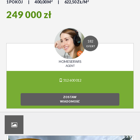
2
2
1 POKÓJ
400,00 M
622,50 ZŁ/M
249 000 zł
182
OFERT
HOMESERWIS
AGENT
512 600 012
ZOSTAW
WIADOMOŚĆ