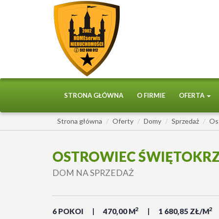
STRONA GŁÓWNA
O FIRMIE
OFERTA
Strona główna
Oferty
Domy
Sprzedaż
Os
OSTROWIEC ŚWIĘTOKRZ
DOM NA SPRZEDAŻ
2
2
6 POKOI
470,00 M
1 680,85 ZŁ/M