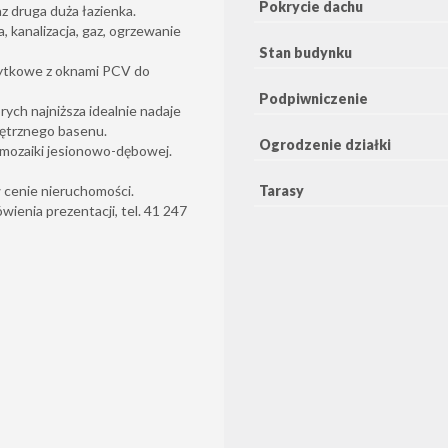
Pokrycie dachu
z druga duża łazienka.
 kanalizacja, gaz, ogrzewanie
Stan budynku
żytkowe z oknami PCV do
Podpiwniczenie
ych najniższa idealnie nadaje
nętrznego basenu.
Ogrodzenie działki
 mozaiki jesionowo-dębowej.
cenie nieruchomości.
Tarasy
enia prezentacji, tel. 41 247