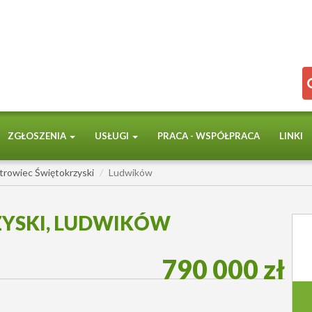
ZGŁOSZENIA
USŁUGI
PRACA - WSPÓŁPRACA
LINKI
trowiec Świętokrzyski
Ludwików
YSKI, LUDWIKÓW
790 000 zł