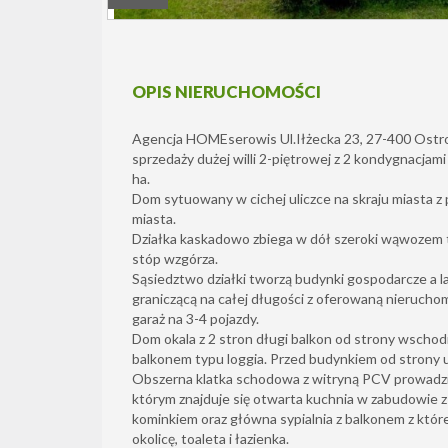
OPIS NIERUCHOMOŚCI
Agencja HOMEserowis Ul.Iłżecka 23, 27-400 Ostro
sprzedaży dużej willi 2-piętrowej z 2 kondygnacjami
ha.
Dom sytuowany w cichej uliczce na skraju miasta 
miasta.
Działka kaskadowo zbiega w dół szeroki wąwozem 
stóp wzgórza.
Sąsiedztwo działki tworzą budynki gospodarcze a la
graniczącą na całej długości z oferowaną nierucho
garaż na 3-4 pojazdy.
Dom okala z 2 stron długi balkon od strony wschod
balkonem typu loggia. Przed budynkiem od strony ul
Obszerna klatka schodowa z witryną PCV prowadzi
którym znajduje się otwarta kuchnia w zabudowie z 
kominkiem oraz główna sypialnia z balkonem z któr
okolicę, toaleta i łazienka.