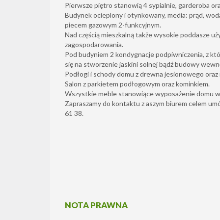
Pierwsze piętro stanowią 4 sypialnie, garderoba ora
Budynek ocieplony i otynkowany, media: prąd, woda,
piecem gazowym 2-funkcyjnym.
Nad częścią mieszkalną także wysokie poddasze u
zagospodarowania.
Pod budyniem 2 kondygnacje podpiwniczenia, z któr
się na stworzenie jaskini solnej bądź budowy wew
Podłogi i schody domu z drewna jesionowego oraz
Salon z parkietem podłogowym oraz kominkiem.
Wszystkie meble stanowiące wyposażenie domu w 
Zapraszamy do kontaktu z aszym biurem celem umówi
61 38.
NOTA PRAWNA