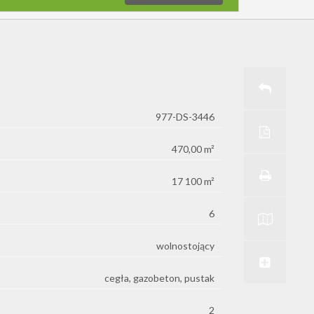
977-DS-3446
470,00 m²
17 100 m²
6
wolnostojący
cegła, gazobeton, pustak
2