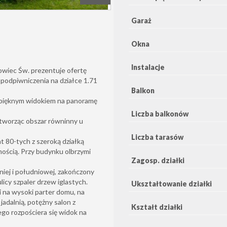
Garaż
Okna
Instalacje
wiec Św. prezentuje ofertę
 podpiwniczenia na działce 1.71
Balkon
z pięknym widokiem na panoramę
Liczba balkonów
tworząc obszar równinny u
Liczba tarasów
t 80-tych z szeroką działką
mością. Przy budynku olbrzymi
Zagosp. działki
niej i południowej, zakończony
icy szpaler drzew iglastych.
Ukształtowanie działki
 na wysoki parter domu, na
jadalnią, potężny salon z
Kształt działki
ego rozpościera się widok na