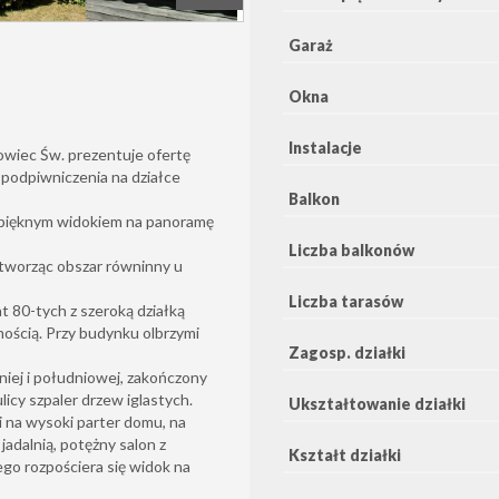
Garaż
Okna
Instalacje
wiec Św. prezentuje ofertę
i podpiwniczenia na działce
Balkon
z pięknym widokiem na panoramę
Liczba balkonów
tworząc obszar równinny u
Liczba tarasów
t 80-tych z szeroką działką
mością. Przy budynku olbrzymi
Zagosp. działki
niej i południowej, zakończony
icy szpaler drzew iglastych.
Ukształtowanie działki
 na wysoki parter domu, na
jadalnią, potężny salon z
Kształt działki
ego rozpościera się widok na