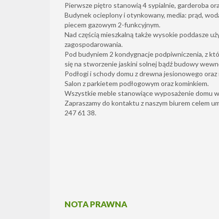
Pierwsze piętro stanowią 4 sypialnie, garderoba ora
Budynek ocieplony i otynkowany, media: prąd, woda,
piecem gazowym 2-funkcyjnym.
Nad częścią mieszkalną także wysokie poddasze u
zagospodarowania.
Pod budyniem 2 kondygnacje podpiwniczenia, z któr
się na stworzenie jaskini solnej bądź budowy wew
Podłogi i schody domu z drewna jesionowego oraz
Salon z parkietem podłogowym oraz kominkiem.
Wszystkie meble stanowiące wyposażenie domu w 
Zapraszamy do kontaktu z naszym biurem celem umó
247 61 38.
NOTA PRAWNA