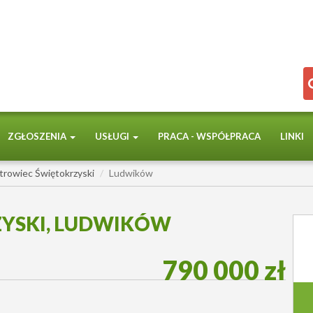
ZGŁOSZENIA
USŁUGI
PRACA - WSPÓŁPRACA
LINKI
trowiec Świętokrzyski
Ludwików
YSKI, LUDWIKÓW
790 000 zł