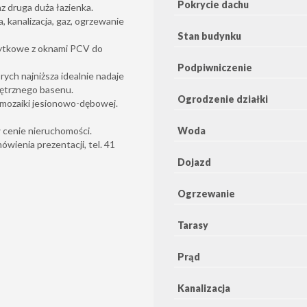
Pokrycie dachu
z druga duża łazienka.
 kanalizacja, gaz, ogrzewanie
Stan budynku
żytkowe z oknami PCV do
Podpiwniczenie
ych najniższa idealnie nadaje
nętrznego basenu.
Ogrodzenie działki
 mozaiki jesionowo-dębowej.
cenie nieruchomości.
Woda
wienia prezentacji, tel. 41
Dojazd
Ogrzewanie
Tarasy
Prąd
Kanalizacja