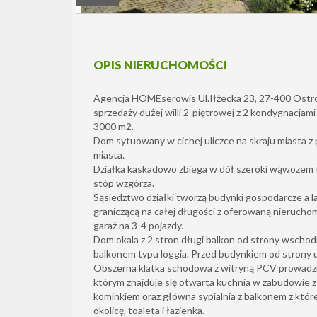
OPIS NIERUCHOMOŚCI
Agencja HOMEserowis Ul.Iłżecka 23, 27-400 Ostro
sprzedaży dużej willi 2-piętrowej z 2 kondygnacjam
3000 m2.
Dom sytuowany w cichej uliczce na skraju miasta 
miasta.
Działka kaskadowo zbiega w dół szeroki wąwozem 
stóp wzgórza.
Sąsiedztwo działki tworzą budynki gospodarcze a la
graniczącą na całej długości z oferowaną nierucho
garaż na 3-4 pojazdy.
Dom okala z 2 stron długi balkon od strony wschod
balkonem typu loggia. Przed budynkiem od strony ul
Obszerna klatka schodowa z witryną PCV prowadzi
którym znajduje się otwarta kuchnia w zabudowie z 
kominkiem oraz główna sypialnia z balkonem z któr
okolicę, toaleta i łazienka.