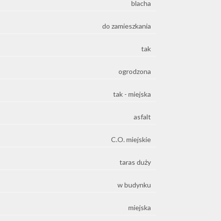
blacha
do zamieszkania
tak
ogrodzona
tak - miejska
asfalt
C.O. miejskie
taras duży
w budynku
miejska