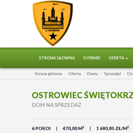
STRONA GŁÓWNA
O FIRMIE
OFERTA
Strona główna
Oferty
Domy
Sprzedaż
Os
OSTROWIEC ŚWIĘTOKRZ
DOM NA SPRZEDAŻ
2
2
6 POKOI
470,00 M
1 680,85 ZŁ/M