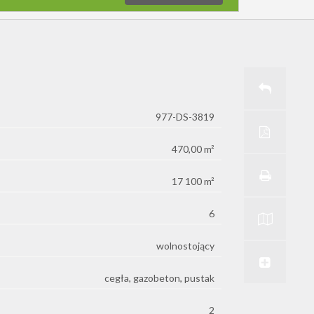
977-DS-3819
470,00 m²
17 100 m²
6
wolnostojący
cegła, gazobeton, pustak
2