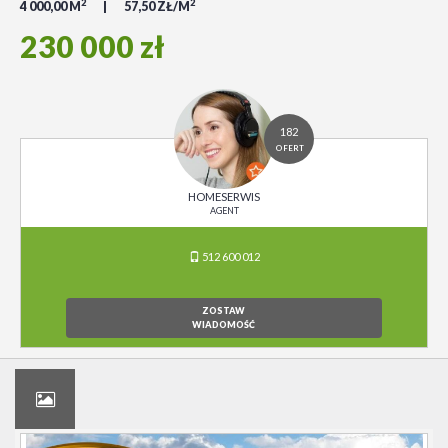
2
2
4 000,00 M
57,50 ZŁ/M
230 000 zł
182
OFERT
HOMESERWIS
AGENT
512 600 012
ZOSTAW
WIADOMOŚĆ