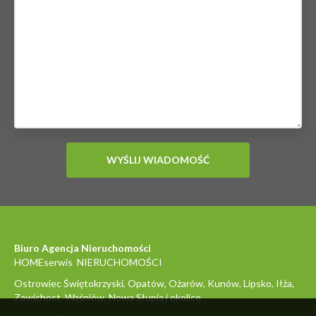
Biuro Agencja Nieruchomości
HOMEserwis NIERUCHOMOŚCI
Ostrowiec Świętokrzyski, Opatów, Ożarów, Kunów, Lipsko, Iłża,
Zawichost, Waśniów, Nowa Słupia i okolice