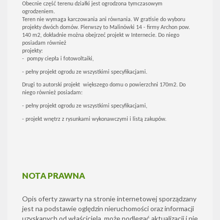
Obecnie część terenu działki jest ogrodzona tymczasowym
ogrodzeniem.
Teren nie wymaga karczowania ani równania. W gratisie do wyboru
projekty dwóch domów. Pierwszy to Malinówki 14 - firmy Archon pow.
140 m2, dokładnie można obejrzeć projekt w Internecie. Do niego
posiadam również
projekty:
- pompy ciepła i fotowoltaiki,
- pełny projekt ogrodu ze wszystkimi specyfikacjami.
Drugi to autorski projekt większego domu o powierzchni 170m2. Do
niego również posiadam:
- pełny projekt ogrodu ze wszystkimi specyfikacjami,
- projekt wnętrz z rysunkami wykonawczymi i listą zakupów.
NOTA PRAWNA
Opis oferty zawarty na stronie internetowej sporządzany
jest na podstawie oględzin nieruchomości oraz informacji
uzyskanych od właściciela, może podlegać aktualizacji i nie