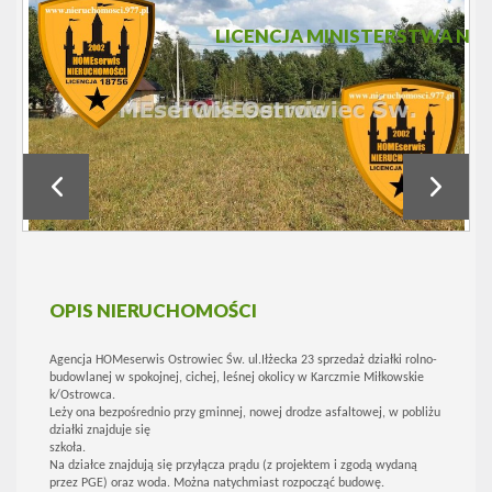
LICENCJA MINISTERSTWA NR 
OPIS NIERUCHOMOŚCI
Agencja HOMeserwis Ostrowiec Św. ul.Iłżecka 23 sprzedaż działki rolno-
budowlanej w spokojnej, cichej, leśnej okolicy w Karczmie Miłkowskie
k/Ostrowca.
Leży ona bezpośrednio przy gminnej, nowej drodze asfaltowej, w pobliżu
działki znajduje się
szkoła.
Na działce znajdują się przyłącza prądu (z projektem i zgodą wydaną
przez PGE) oraz woda. Można natychmiast rozpocząć budowę.