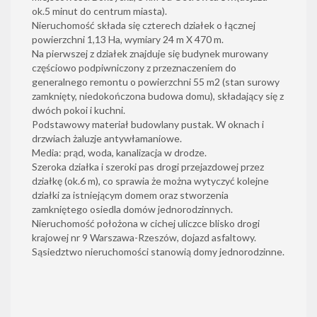
ok.5 minut do centrum miasta).
Nieruchomość składa się czterech działek o łącznej
powierzchni 1,13 Ha, wymiary 24 m X 470 m.
Na pierwszej z działek znajduje się budynek murowany
częściowo podpiwniczony z przeznaczeniem do
generalnego remontu o powierzchni 55 m2 (stan surowy
zamknięty, niedokończona budowa domu), składający się z
dwóch pokoi i kuchni.
Podstawowy materiał budowlany pustak. W oknach i
drzwiach żaluzje antywłamaniowe.
Media: prąd, woda, kanalizacja w drodze.
Szeroka działka i szeroki pas drogi przejazdowej przez
działkę (ok.6 m), co sprawia że można wytyczyć kolejne
działki za istniejącym domem oraz stworzenia
zamkniętego osiedla domów jednorodzinnych.
Nieruchomość położona w cichej uliczce blisko drogi
krajowej nr 9 Warszawa-Rzeszów, dojazd asfaltowy.
Sąsiedztwo nieruchomości stanowią domy jednorodzinne.