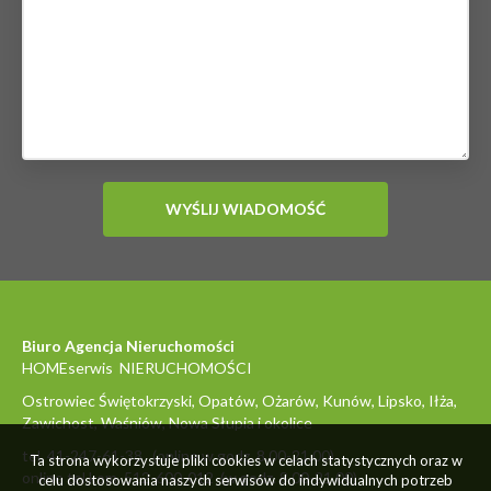
Biuro Agencja Nieruchomości
HOMEserwis NIERUCHOMOŚCI
Ostrowiec Świętokrzyski, Opatów, Ożarów, Kunów, Lipsko, Iłża,
Zawichost, Waśniów, Nowa Słupia i okolice
tel. 41-247-61-38 (online w godz. 8.00-21.00)
Ta strona wykorzystuje pliki cookies w celach statystycznych oraz w
online tel.kom. 512-600-012 (w godz. 8.00-21.00)
celu dostosowania naszych serwisów do indywidualnych potrzeb