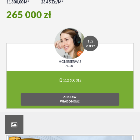
2
2
11 300,00 M
23,45 ZŁ/M
265 000 zł
182
OFERT
HOMESERWIS
AGENT
512 600 012
ZOSTAW
WIADOMOŚĆ