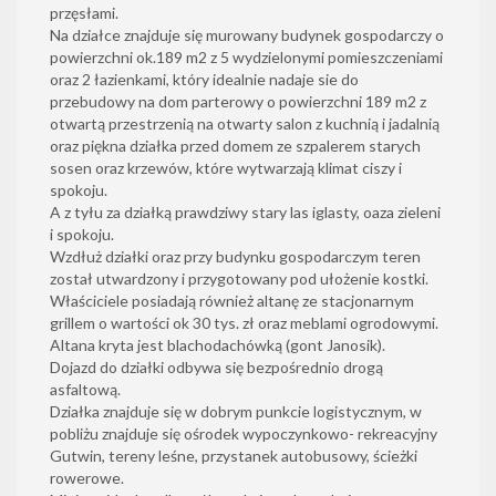
przęsłami.
Na działce znajduje się murowany budynek gospodarczy o
powierzchni ok.189 m2 z 5 wydzielonymi pomieszczeniami
oraz 2 łazienkami, który idealnie nadaje sie do
przebudowy na dom parterowy o powierzchni 189 m2 z
otwartą przestrzenią na otwarty salon z kuchnią i jadalnią
oraz piękna działka przed domem ze szpalerem starych
sosen oraz krzewów, które wytwarzają klimat ciszy i
spokoju.
A z tyłu za działką prawdziwy stary las iglasty, oaza zieleni
i spokoju.
Wzdłuż działki oraz przy budynku gospodarczym teren
został utwardzony i przygotowany pod ułożenie kostki.
Właściciele posiadają również altanę ze stacjonarnym
grillem o wartości ok 30 tys. zł oraz meblami ogrodowymi.
Altana kryta jest blachodachówką (gont Janosik).
Dojazd do działki odbywa się bezpośrednio drogą
asfaltową.
Działka znajduje się w dobrym punkcie logistycznym, w
pobliżu znajduje się ośrodek wypoczynkowo- rekreacyjny
Gutwin, tereny leśne, przystanek autobusowy, ścieżki
rowerowe.