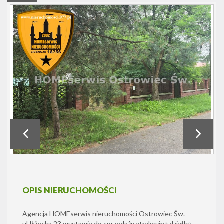
OPIS NIERUCHOMOŚCI
Agencja HOMEserwis nieruchomości Ostrowiec Św.
ul.Iłżecka 23 wystawia do sprzedaży atrakcyjną działkę