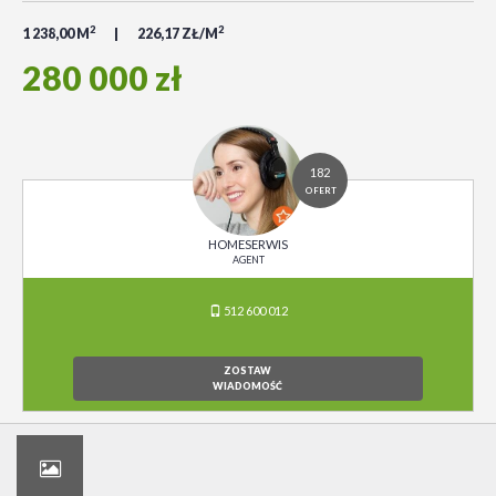
2
2
1 238,00 M
226,17 ZŁ/M
280 000 zł
182
OFERT
HOMESERWIS
AGENT
512 600 012
ZOSTAW
WIADOMOŚĆ