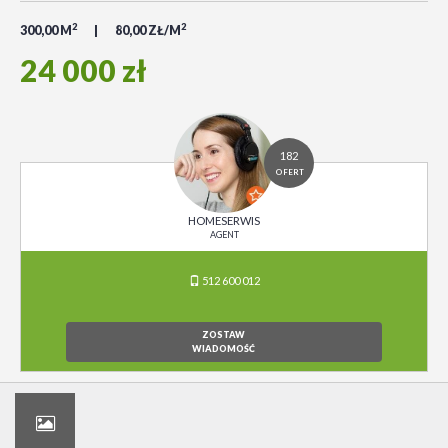
2
2
300,00 M
80,00 ZŁ/M
24 000 zł
182
OFERT
HOMESERWIS
AGENT
512 600 012
ZOSTAW
WIADOMOŚĆ