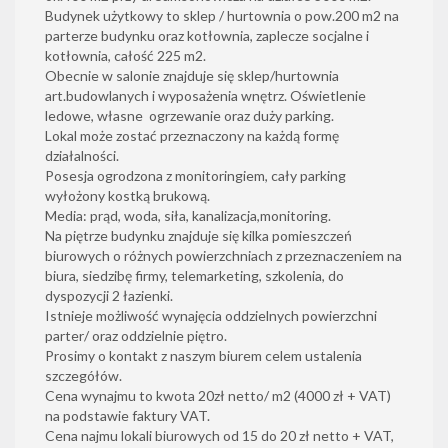
Budynek użytkowy to sklep / hurtownia o pow.200 m2 na
parterze budynku oraz kotłownia, zaplecze socjalne i
kotłownia, całość 225 m2.
Obecnie w salonie znajduje się sklep/hurtownia
art.budowlanych i wyposażenia wnętrz. Oświetlenie
ledowe, własne ogrzewanie oraz duży parking.
Lokal może zostać przeznaczony na każdą formę
działalności.
Posesja ogrodzona z monitoringiem, cały parking
wyłożony kostką brukową.
Media: prąd, woda, siła, kanalizacja,monitoring.
Na piętrze budynku znajduje się kilka pomieszczeń
biurowych o różnych powierzchniach z przeznaczeniem na
biura, siedzibę firmy, telemarketing, szkolenia, do
dyspozycji 2 łazienki.
Istnieje możliwość wynajęcia oddzielnych powierzchni
parter/ oraz oddzielnie piętro.
Prosimy o kontakt z naszym biurem celem ustalenia
szczegółów.
Cena wynajmu to kwota 20zł netto/ m2 (4000 zł + VAT)
na podstawie faktury VAT.
Cena najmu lokali biurowych od 15 do 20 zł netto + VAT,