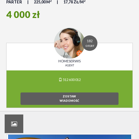
2
2
PARTER
225,00 M
17,78 ZŁ/M
4 000 zł
182
OFERT
HOMESERWIS
AGENT
512 600 012
ZOSTAW
WIADOMOŚĆ