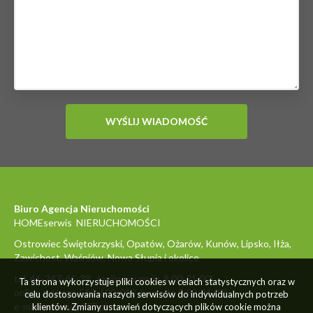
Biuro Agencja Nieruchomości
HOMEserwis NIERUCHOMOŚCI
Ostrowiec Świętokrzyski, Opatów, Ożarów, Kunów, Lipsko, Iłża,
Zawichost, Waśniów, Nowa Słupia i okolice
tel. 41-247-61-38 (online w godz. 8.00-21.00)
Ta strona wykorzystuje pliki cookies w celach statystycznych oraz w
online tel.kom. 512-600-012 (w godz. 8.00-21.00)
celu dostosowania naszych serwisów do indywidualnych potrzeb
e-mail: oferty@977.pl
klientów. Zmiany ustawień dotyczących plików cookie można