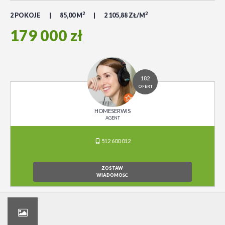
2
2
2 POKOJE
85,00 M
2 105,88 ZŁ/M
179 000 zł
182
OFERT
HOMESERWIS
AGENT
512 600 012
ZOSTAW
WIADOMOŚĆ