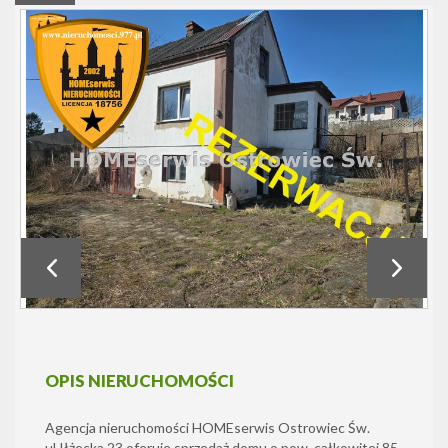
OPIS NIERUCHOMOŚCI
Agencja nieruchomości HOMEserwis Ostrowiec Św.
ul.Iłżecka 23 oferuje sprzedaż domu o pow. całkowitej 85