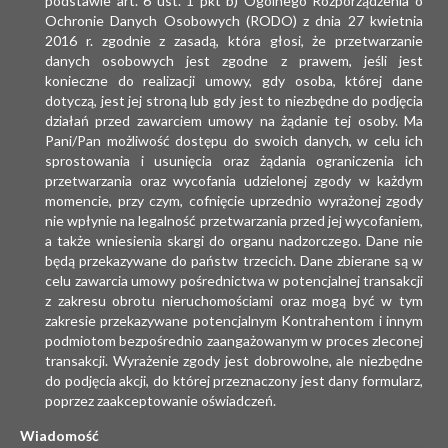
podstawie art. 6 ust. 1 pkt b) Ogólnego Rozporządzenia o
Ochronie Danych Osobowych (RODO) z dnia 27 kwietnia
2016 r. zgodnie z zasadą, która głosi, że przetwarzanie
danych osobowych jest zgodne z prawem, jeśli jest
konieczne do realizacji umowy, gdy osoba, której dane
dotyczą, jest jej stroną lub gdy jest to niezbędne do podjęcia
działań przed zawarciem umowy na żądanie tej osoby. Ma
Pani/Pan możliwość dostępu do swoich danych, w celu ich
sprostowania i usunięcia oraz żądania ograniczenia ich
przetwarzania oraz wycofania udzielonej zgody w każdym
momencie, przy czym, cofnięcie uprzednio wyrażonej zgody
nie wpłynie na legalność przetwarzania przed jej wycofaniem,
a także wniesienia skargi do organu nadzorczego. Dane nie
będą przekazywane do państw trzecich. Dane zbierane są w
celu zawarcia umowy pośrednictwa w potencjalnej transakcji
z zakresu obrotu nieruchomościami oraz mogą być w tym
zakresie przekazywane potencjalnym Kontrahentom i innym
podmiotom bezpośrednio zaangażowanym w proces zleconej
transakcji. Wyrażenie zgody jest dobrowolne, ale niezbędne
do podjęcia akcji, do której przeznaczony jest dany formularz,
poprzez zaakceptowanie oświadczeń.
Wiadomość