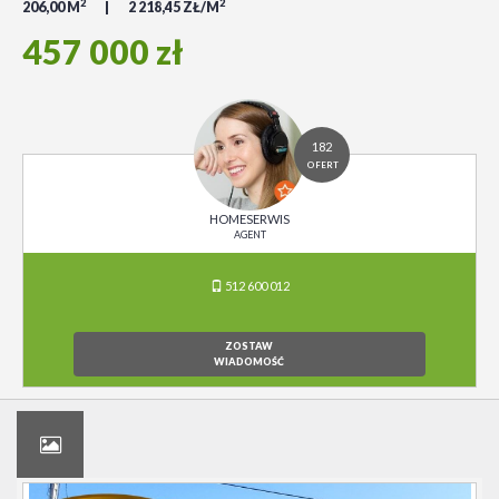
2
2
206,00 M
2 218,45 ZŁ/M
457 000 zł
182
OFERT
HOMESERWIS
AGENT
512 600 012
ZOSTAW
WIADOMOŚĆ