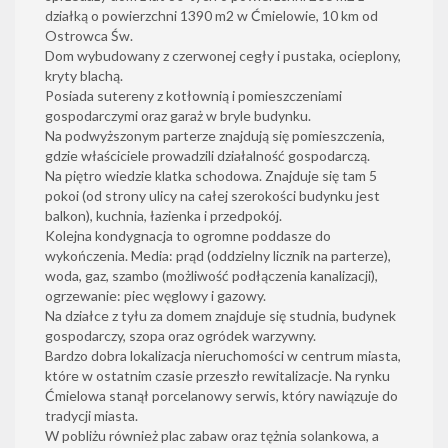
działką o powierzchni 1390 m2 w Ćmielowie, 10 km od
Ostrowca Św.
Dom wybudowany z czerwonej cegły i pustaka, ocieplony,
kryty blachą.
Posiada sutereny z kotłownią i pomieszczeniami
gospodarczymi oraz garaż w bryle budynku.
Na podwyższonym parterze znajdują się pomieszczenia,
gdzie właściciele prowadzili działalność gospodarczą.
Na piętro wiedzie klatka schodowa. Znajduje się tam 5
pokoi (od strony ulicy na całej szerokości budynku jest
balkon), kuchnia, łazienka i przedpokój.
Kolejna kondygnacja to ogromne poddasze do
wykończenia. Media: prąd (oddzielny licznik na parterze),
woda, gaz, szambo (możliwość podłączenia kanalizacji),
ogrzewanie: piec węglowy i gazowy.
Na działce z tyłu za domem znajduje się studnia, budynek
gospodarczy, szopa oraz ogródek warzywny.
Bardzo dobra lokalizacja nieruchomości w centrum miasta,
które w ostatnim czasie przeszło rewitalizacje. Na rynku
Ćmielowa stanął porcelanowy serwis, który nawiązuje do
tradycji miasta.
W pobliżu również plac zabaw oraz tężnia solankowa, a