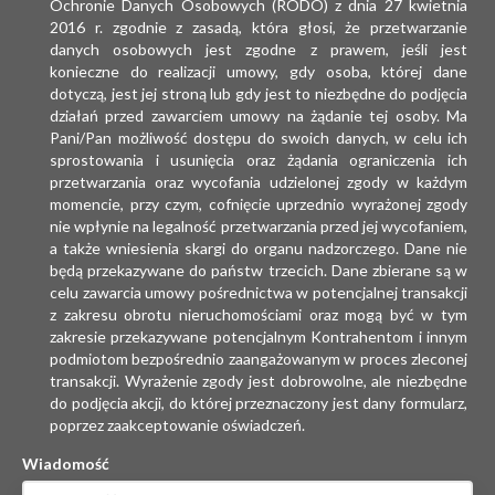
Ochronie Danych Osobowych (RODO) z dnia 27 kwietnia
2016 r. zgodnie z zasadą, która głosi, że przetwarzanie
danych osobowych jest zgodne z prawem, jeśli jest
konieczne do realizacji umowy, gdy osoba, której dane
dotyczą, jest jej stroną lub gdy jest to niezbędne do podjęcia
działań przed zawarciem umowy na żądanie tej osoby. Ma
Pani/Pan możliwość dostępu do swoich danych, w celu ich
sprostowania i usunięcia oraz żądania ograniczenia ich
przetwarzania oraz wycofania udzielonej zgody w każdym
momencie, przy czym, cofnięcie uprzednio wyrażonej zgody
nie wpłynie na legalność przetwarzania przed jej wycofaniem,
a także wniesienia skargi do organu nadzorczego. Dane nie
będą przekazywane do państw trzecich. Dane zbierane są w
celu zawarcia umowy pośrednictwa w potencjalnej transakcji
z zakresu obrotu nieruchomościami oraz mogą być w tym
zakresie przekazywane potencjalnym Kontrahentom i innym
podmiotom bezpośrednio zaangażowanym w proces zleconej
transakcji. Wyrażenie zgody jest dobrowolne, ale niezbędne
do podjęcia akcji, do której przeznaczony jest dany formularz,
poprzez zaakceptowanie oświadczeń.
Wiadomość