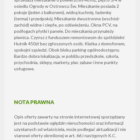
osiedlu Ogrody w Ostrowcu Św. Mieszkanie posiada 2
pokoje (jeden z balkonem), widną kuchnię, łazienkę
(terma) i przedpokój. Mieszkanie dwustronne (wschód-
zachód) widne i ciepłe, po odświeżeniu. Okna PCV, na
podłogach płytki i panele. Do mieszkania przynależy
piwnica. Czynsz z funduszem remontowym do spółdzielni
Hutnik 450zł bez zgłoszonych osób. Klatka z domofonem,
spokojni sąsiedzi. Obok bloku parking ogólnodostępny.
Bardzo dobra lokalizacja, w pobliżu przedszkole, szkoła,
przychodnia, sklepy, markety, plac zabaw i inne punkty
usługowe.
NOTA PRAWNA
Opis oferty zawarty na stronie internetowej sporządzany
jest na podstawie oględzin nieruchomości oraz informacji
uzyskanych od właściciela, może podlegać aktualizacji i nie
stanowi oferty określonej w art. 66 i następnych K.C.