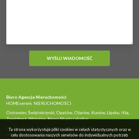
Biuro Agencja Nieruchomości
HOMEserwis NIERUCHOMOŚCI
Ostrowiec Świętokrzyski, Opatów, Ożarów, Kunów, Lipsko, Iłża,
Zawichost, Waśniów, Nowa Słupia i okolice
tel. 41-247-61-38 (online w godz. 8.00-21.00)
Ta strona wykorzystuje pliki cookies w celach statystycznych oraz w
online tel.kom. 512-600-012 (w godz. 8.00-21.00)
celu dostosowania naszych serwisów do indywidualnych potrzeb