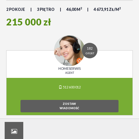
2
2
2 POKOJE
3 PIĘTRO
46,00 M
4 673,91 ZŁ/M
215 000 zł
182
OFERT
HOMESERWIS
AGENT
512 600 012
ZOSTAW
WIADOMOŚĆ