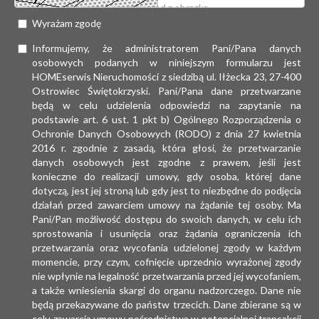
Wyrażam zgodę
Informujemy, że administratorem Pani/Pana danych
osobowych podanych w niniejszym formularzu jest
HOMEserwis Nieruchomości z siedzibą ul. Iłżecka 23, 27-400
Ostrowiec Świętokrzyski. Pani/Pana dane przetwarzane
będą w celu udzielenia odpowiedzi na zapytanie na
podstawie art. 6 ust. 1 pkt b) Ogólnego Rozporządzenia o
Ochronie Danych Osobowych (RODO) z dnia 27 kwietnia
2016 r. zgodnie z zasadą, która głosi, że przetwarzanie
danych osobowych jest zgodne z prawem, jeśli jest
konieczne do realizacji umowy, gdy osoba, której dane
dotyczą, jest jej stroną lub gdy jest to niezbędne do podjęcia
działań przed zawarciem umowy na żądanie tej osoby. Ma
Pani/Pan możliwość dostępu do swoich danych, w celu ich
sprostowania i usunięcia oraz żądania ograniczenia ich
przetwarzania oraz wycofania udzielonej zgody w każdym
momencie, przy czym, cofnięcie uprzednio wyrażonej zgody
nie wpłynie na legalność przetwarzania przed jej wycofaniem,
a także wniesienia skargi do organu nadzorczego. Dane nie
będą przekazywane do państw trzecich. Dane zbierane są w
celu zawarcia umowy pośrednictwa w potencjalnej transakcji