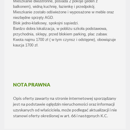
Mieszkanie dwustronne, posiada 2 pokoje (jeden z
balkonem), widną kuchnię, łazienkę i przedpokój.
Mieszkanie zostało odświeżone i wyposażone w meble oraz
niezbędne sprzęty AGD.
Blok jedno-klatkowy, spokojni sąsiedzi.
Bardzo dobra lokalizacja, w pobliżu szkoła podstawowa,
przychodnia, sklepy, przed blokiem parking, plac zabaw.
Kwota najmu 1700 zł ( w tym czynsz i odstępne), obowiązuje
kaucja 1700 zł.
NOTA PRAWNA
Opis oferty zawarty na stronie internetowej sporządzany
jest na podstawie oględzin nieruchomości oraz informacji
uzyskanych od właściciela, może podlegać aktualizacji i nie
stanowi oferty określonej w art. 66 i następnych K.C.