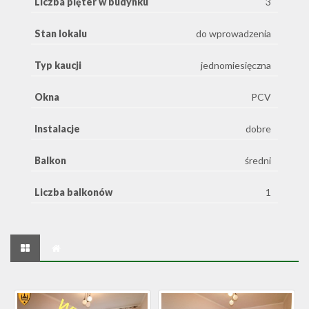
Liczba pięter w budynku
3
Stan lokalu
do wprowadzenia
Typ kaucji
jednomiesięczna
Okna
PCV
Instalacje
dobre
Balkon
średni
Liczba balkonów
1