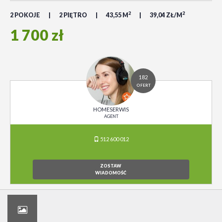
2
2
2 POKOJE
2 PIĘTRO
43,55 M
39,04 ZŁ/M
1 700 zł
182
OFERT
HOMESERWIS
AGENT
512 600 012
ZOSTAW
WIADOMOŚĆ