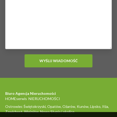
Biuro Agencja Nieruchomości
HOMEserwis NIERUCHOMOŚCI
Ostrowiec Świętokrzyski, Opatów, Ożarów, Kunów, Lipsko, Iłża,
Zawichost, Waśniów, Nowa Słupia i okolice