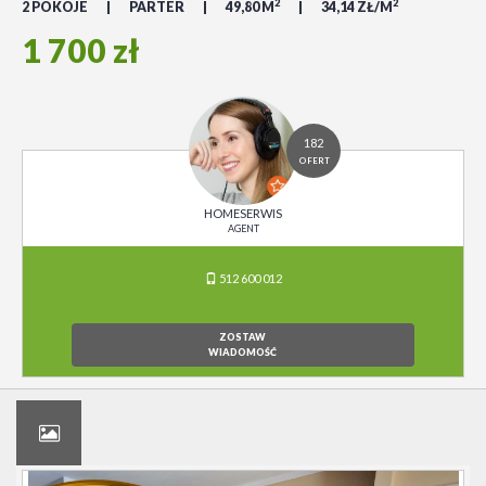
2
2
2 POKOJE
PARTER
49,80 M
34,14 ZŁ/M
1 700 zł
182
OFERT
HOMESERWIS
AGENT
512 600 012
ZOSTAW
WIADOMOŚĆ