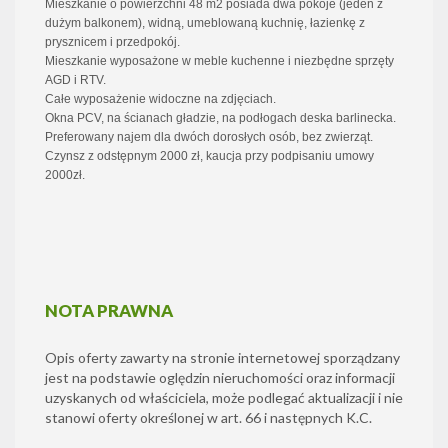
Mieszkanie o powierzchni 48 m2 posiada dwa pokoje (jeden z
dużym balkonem), widną, umeblowaną kuchnię, łazienkę z
prysznicem i przedpokój.
Mieszkanie wyposażone w meble kuchenne i niezbędne sprzęty
AGD i RTV.
Całe wyposażenie widoczne na zdjęciach.
Okna PCV, na ścianach gładzie, na podłogach deska barlinecka.
Preferowany najem dla dwóch dorosłych osób, bez zwierząt.
Czynsz z odstępnym 2000 zł, kaucja przy podpisaniu umowy
2000zł.
NOTA PRAWNA
Opis oferty zawarty na stronie internetowej sporządzany
jest na podstawie oględzin nieruchomości oraz informacji
uzyskanych od właściciela, może podlegać aktualizacji i nie
stanowi oferty określonej w art. 66 i następnych K.C.