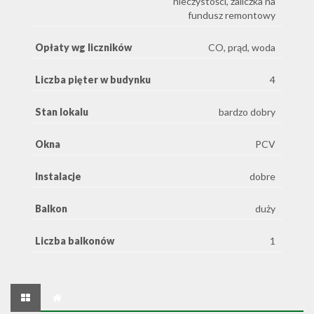
nieczystości, zaliczka na
fundusz remontowy
Opłaty wg liczników
CO, prąd, woda
Liczba pięter w budynku
4
Stan lokalu
bardzo dobry
Okna
PCV
Instalacje
dobre
Balkon
duży
Liczba balkonów
1