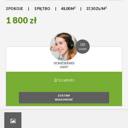
2
2
2 POKOJE
1 PIĘTRO
48,00 M
37,50 ZŁ/M
1 800 zł
182
OFERT
HOMESERWIS
AGENT
512 600 012
ZOSTAW
WIADOMOŚĆ