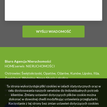
Biuro Agencja Nieruchomości
HOMEserwis NIERUCHOMOŚCI
Ostrowiec Świętokrzyski, Opatów, Ożarów, Kunów, Lipsko, Iłża,
Zawichost, Waśniów, Nowa Słupia i okolice
tel. 41-247-61-38 (online w godz. 8.00-21.00)
Ta strona wykorzystuje pliki cookies w celach statystycznych oraz w
online tel.kom. 512-600-012 (w godz. 8.00-21.00)
celu dostosowania naszych serwisów do indywidualnych potrzeb
e-mail: oferty@977.pl
klientów. Zmiany ustawień dotyczących plików cookie można
dokonać w dowolnej chwili modyfikując ustawienia przeglądarki.
Korzystanie z tej strony bez zmian ustawień dotyczących cookies