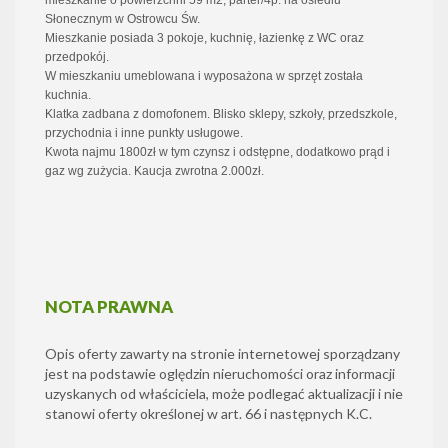
mieszkanie o powierzchni 59 m2, parter/4p. na osiedlu
Słonecznym w Ostrowcu Św.
Mieszkanie posiada 3 pokoje, kuchnię, łazienkę z WC oraz
przedpokój.
W mieszkaniu umeblowana i wyposażona w sprzęt została
kuchnia.
Klatka zadbana z domofonem. Blisko sklepy, szkoły, przedszkole,
przychodnia i inne punkty usługowe.
Kwota najmu 1800zł w tym czynsz i odstępne, dodatkowo prąd i
gaz wg zużycia. Kaucja zwrotna 2.000zł.
NOTA PRAWNA
Opis oferty zawarty na stronie internetowej sporządzany
jest na podstawie oględzin nieruchomości oraz informacji
uzyskanych od właściciela, może podlegać aktualizacji i nie
stanowi oferty określonej w art. 66 i następnych K.C.