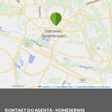
Leaflet
|
© OpenMapTiles
© OpenStreetMap contributors
KONTAKT DO AGENTA - HOMESERWIS