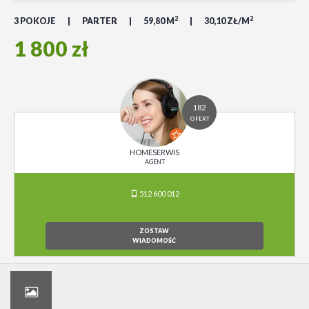
2
2
3 POKOJE
PARTER
59,80 M
30,10 ZŁ/M
1 800 zł
182
OFERT
HOMESERWIS
AGENT
512 600 012
ZOSTAW
WIADOMOŚĆ