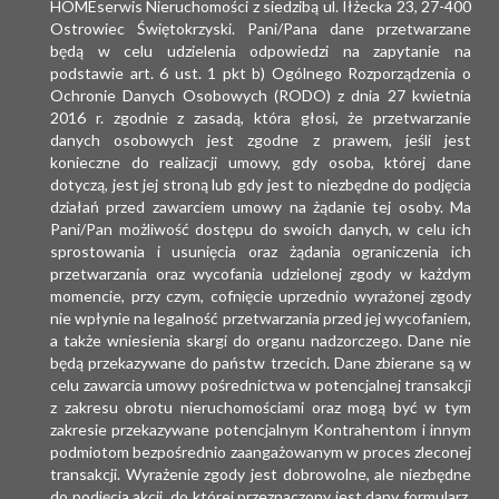
HOMEserwis Nieruchomości z siedzibą ul. Iłżecka 23, 27-400
Ostrowiec Świętokrzyski. Pani/Pana dane przetwarzane
będą w celu udzielenia odpowiedzi na zapytanie na
podstawie art. 6 ust. 1 pkt b) Ogólnego Rozporządzenia o
Ochronie Danych Osobowych (RODO) z dnia 27 kwietnia
2016 r. zgodnie z zasadą, która głosi, że przetwarzanie
danych osobowych jest zgodne z prawem, jeśli jest
konieczne do realizacji umowy, gdy osoba, której dane
dotyczą, jest jej stroną lub gdy jest to niezbędne do podjęcia
działań przed zawarciem umowy na żądanie tej osoby. Ma
Pani/Pan możliwość dostępu do swoich danych, w celu ich
sprostowania i usunięcia oraz żądania ograniczenia ich
przetwarzania oraz wycofania udzielonej zgody w każdym
momencie, przy czym, cofnięcie uprzednio wyrażonej zgody
nie wpłynie na legalność przetwarzania przed jej wycofaniem,
a także wniesienia skargi do organu nadzorczego. Dane nie
będą przekazywane do państw trzecich. Dane zbierane są w
celu zawarcia umowy pośrednictwa w potencjalnej transakcji
z zakresu obrotu nieruchomościami oraz mogą być w tym
zakresie przekazywane potencjalnym Kontrahentom i innym
podmiotom bezpośrednio zaangażowanym w proces zleconej
transakcji. Wyrażenie zgody jest dobrowolne, ale niezbędne
do podjęcia akcji, do której przeznaczony jest dany formularz,