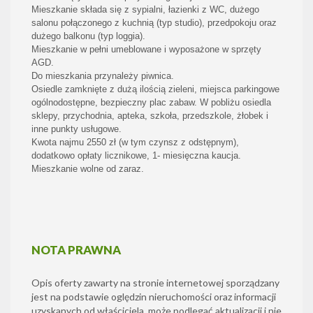
Mieszkanie składa się z sypialni, łazienki z WC, dużego
salonu połączonego z kuchnią (typ studio), przedpokoju oraz
dużego balkonu (typ loggia).
Mieszkanie w pełni umeblowane i wyposażone w sprzęty
AGD.
Do mieszkania przynależy piwnica.
Osiedle zamknięte z dużą ilością zieleni, miejsca parkingowe
ogólnodostępne, bezpieczny plac zabaw. W pobliżu osiedla
sklepy, przychodnia, apteka, szkoła, przedszkole, żłobek i
inne punkty usługowe.
Kwota najmu 2550 zł (w tym czynsz z odstępnym),
dodatkowo opłaty licznikowe, 1- miesięczna kaucja.
Mieszkanie wolne od zaraz.
NOTA PRAWNA
Opis oferty zawarty na stronie internetowej sporządzany
jest na podstawie oględzin nieruchomości oraz informacji
uzyskanych od właściciela, może podlegać aktualizacji i nie