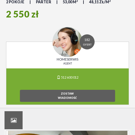
2
2
2 POKOJE
PARTER
53,00 M
48,11 ZŁ/M
2 550 zł
182
OFERT
HOMESERWIS
AGENT
512 600 012
ZOSTAW
WIADOMOŚĆ