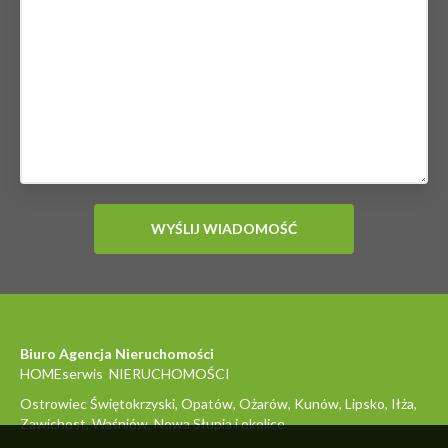
Biuro Agencja Nieruchomości
HOMEserwis NIERUCHOMOŚCI
Ostrowiec Świętokrzyski, Opatów, Ożarów, Kunów, Lipsko, Iłża,
Zawichost, Waśniów, Nowa Słupia i okolice