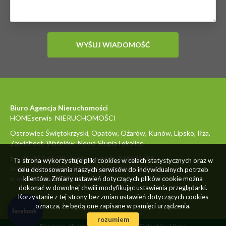
Biuro Agencja Nieruchomości
HOMEserwis NIERUCHOMOŚCI
Ostrowiec Świętokrzyski, Opatów, Ożarów, Kunów, Lipsko, Iłża,
Zawichost, Waśniów, Nowa Słupia i okolice
tel. 41-247-61-38 (online w godz. 8.00-21.00)
Ta strona wykorzystuje pliki cookies w celach statystycznych oraz w
online tel.kom. 512-600-012 (w godz. 8.00-21.00)
celu dostosowania naszych serwisów do indywidualnych potrzeb
e-mail: oferty@977.pl
klientów. Zmiany ustawień dotyczących plików cookie można
dokonać w dowolnej chwili modyfikując ustawienia przeglądarki.
Korzystanie z tej strony bez zmian ustawień dotyczących cookies
oznacza, że będą one zapisane w pamięci urządzenia.
rozumiem