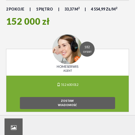
2
2
2 POKOJE
1 PIĘTRO
33,37 M
4 554,99 ZŁ/M
152 000 zł
182
OFERT
HOMESERWIS
AGENT
512 600 012
ZOSTAW
WIADOMOŚĆ