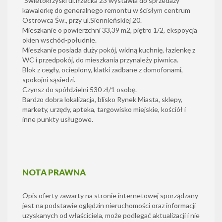
`Świetokrzyski ul.Iłżecka 23 wystawia do sprzedaży
kawalerkę do generalnego remontu w ścisłym centrum
Ostrowca Św., przy ul.Siennieńskiej 20.
Mieszkanie o powierzchni 33,39 m2, piętro 1/2, ekspoycja
okien wschód-południe.
Mieszkanie posiada duży pokój, widną kuchnię, łazienkę z
WC i przedpokój, do mieszkania przynależy piwnica.
Blok z cegły, ocieplony, klatki zadbane z domofonami,
spokojni sąsiedzi.
Czynsz do spółdzielni 530 zł/1 osobę.
Bardzo dobra lokalizacja, blisko Rynek Miasta, sklepy,
markety, urzędy, apteka, targowisko miejskie, kościół i
inne punkty usługowe.
NOTA PRAWNA
Opis oferty zawarty na stronie internetowej sporządzany
jest na podstawie oględzin nieruchomości oraz informacji
uzyskanych od właściciela, może podlegać aktualizacji i nie