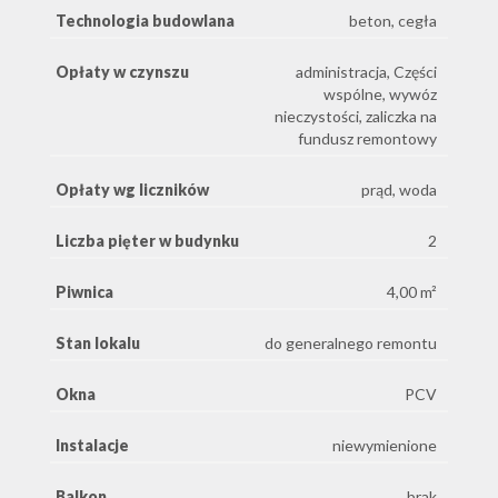
Technologia budowlana
beton, cegła
Opłaty w czynszu
administracja, Części
wspólne, wywóz
nieczystości, zaliczka na
fundusz remontowy
Opłaty wg liczników
prąd, woda
Liczba pięter w budynku
2
Piwnica
4,00 m²
Stan lokalu
do generalnego remontu
Okna
PCV
Instalacje
niewymienione
Balkon
brak