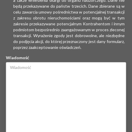
a także wniesienia skargi do organu nadzorczego. Dane nie
będą przekazywane do państw trzecich. Dane zbierane są w
celu zawarcia umowy pośrednictwa w potencjalnej transakcji
z zakresu obrotu nieruchomościami oraz mogą być w tym
zakresie przekazywane potencjalnym Kontrahentom i innym
podmiotom bezpośrednio zaangażowanym w proces zleconej
transakcji. Wyrażenie zgody jest dobrowolne, ale niezbędne
do podjęcia akcji, do której przeznaczony jest dany formularz,
poprzez zaakceptowanie oświadczeń.
Wiadomość