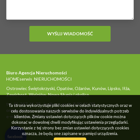
Biuro Agencja Nieruchomości
HOMEserwis NIERUCHOMOŚCI
Ostrowiec Świętokrzyski, Opatów, Ożarów, Kunów, Lipsko, Iłża,
Zawichost, Waśniów, Nowa Słupia i okolice
tel. 41-247-61-38 (online w godz. 8.00-21.00)
Ta strona wykorzystuje pliki cookies w celach statystycznych oraz w
online tel.kom. 512-600-012 (w godz. 8.00-21.00)
celu dostosowania naszych serwisów do indywidualnych potrzeb
e-mail: oferty@977.pl
klientów. Zmiany ustawień dotyczących plików cookie można
dokonać w dowolnej chwili modyfikując ustawienia przeglądarki.
Korzystanie z tej strony bez zmian ustawień dotyczących cookies
oznacza, że będą one zapisane w pamięci urządzenia.