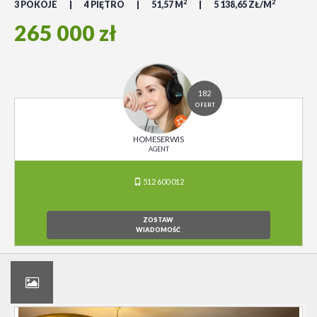
2
2
3 POKOJE
4 PIĘTRO
51,57 M
5 138,65 ZŁ/M
265 000 zł
182
OFERT
HOMESERWIS
AGENT
512 600 012
ZOSTAW
WIADOMOŚĆ