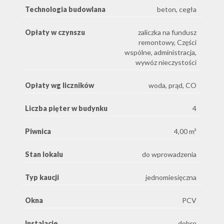
Technologia budowlana
beton, cegła
Opłaty w czynszu
zaliczka na fundusz
remontowy, Części
wspólne, administracja,
wywóz nieczystości
Opłaty wg liczników
woda, prąd, CO
Liczba pięter w budynku
4
Piwnica
4,00 m²
Stan lokalu
do wprowadzenia
Typ kaucji
jednomiesięczna
Okna
PCV
Instalacje
dobre