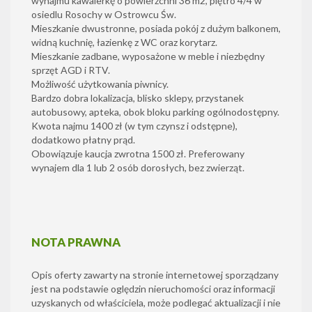
wynajmu kawalerkę o powierzchni 36 m2, piętro 4/4 w
osiedlu Rosochy w Ostrowcu Św.
Mieszkanie dwustronne, posiada pokój z dużym balkonem,
widną kuchnię, łazienkę z WC oraz korytarz.
Mieszkanie zadbane, wyposażone w meble i niezbędny
sprzęt AGD i RTV.
Możliwość użytkowania piwnicy.
Bardzo dobra lokalizacja, blisko sklepy, przystanek
autobusowy, apteka, obok bloku parking ogólnodostępny.
Kwota najmu 1400 zł (w tym czynsz i odstępne),
dodatkowo płatny prąd.
Obowiązuje kaucja zwrotna 1500 zł. Preferowany
wynajem dla 1 lub 2 osób dorosłych, bez zwierząt.
NOTA PRAWNA
Opis oferty zawarty na stronie internetowej sporządzany
jest na podstawie oględzin nieruchomości oraz informacji
uzyskanych od właściciela, może podlegać aktualizacji i nie