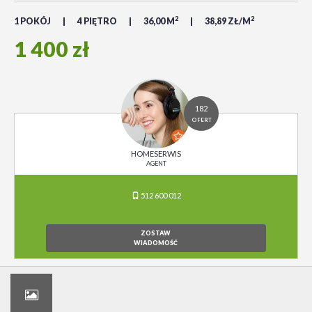
2
2
1 POKÓJ
4 PIĘTRO
36,00 M
38,89 ZŁ/M
1 400 zł
182
OFERT
HOMESERWIS
AGENT
512 600 012
ZOSTAW
WIADOMOŚĆ