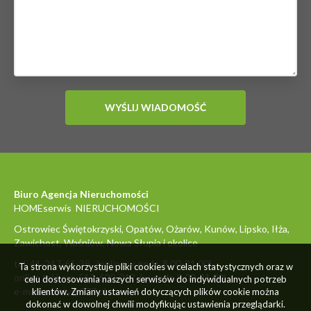
Biuro Agencja Nieruchomości
HOMEserwis NIERUCHOMOŚCI
Ostrowiec Świętokrzyski, Opatów, Ożarów, Kunów, Lipsko, Iłża,
Zawichost, Waśniów, Nowa Słupia i okolice
tel. 41-247-61-38 (online w godz. 8.00-21.00)
Ta strona wykorzystuje pliki cookies w celach statystycznych oraz w
online tel.kom. 512-600-012 (w godz. 8.00-21.00)
celu dostosowania naszych serwisów do indywidualnych potrzeb
e-mail: oferty@977.pl
klientów. Zmiany ustawień dotyczących plików cookie można
dokonać w dowolnej chwili modyfikując ustawienia przeglądarki.