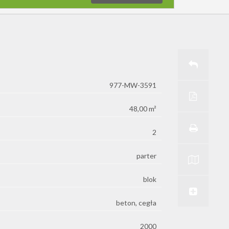
LICENCJA MINISTERSTWA NR 18756
977-MW-3591
48,00 m²
2
parter
blok
beton, cegła
2000