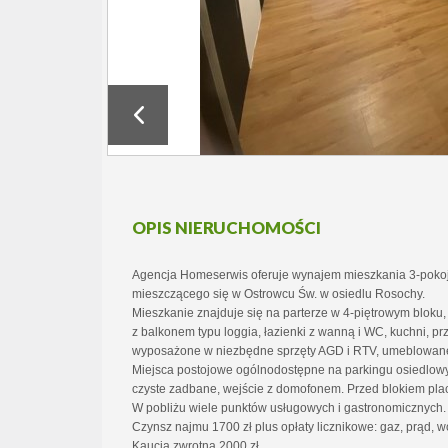
OPIS NIERUCHOMOŚCI
Agencja Homeserwis oferuje wynajem mieszkania 3-pok
mieszczącego się w Ostrowcu Św. w osiedlu Rosochy.
Mieszkanie znajduje się na parterze w 4-piętrowym bloku, 
z balkonem typu loggia, łazienki z wanną i WC, kuchni, p
wyposażone w niezbędne sprzęty AGD i RTV, umeblowan
Miejsca postojowe ogólnodostępne na parkingu osiedlow
czyste zadbane, wejście z domofonem. Przed blokiem plac
W pobliżu wiele punktów usługowych i gastronomicznych.
Czynsz najmu 1700 zł plus opłaty licznikowe: gaz, prąd, w
Kaucja zwrotna 2000 zł.