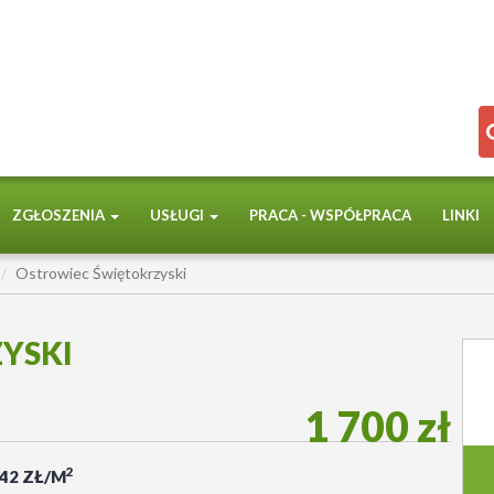
ZGŁOSZENIA
USŁUGI
PRACA - WSPÓŁPRACA
LINKI
Ostrowiec Świętokrzyski
YSKI
1 700 zł
2
,42 ZŁ/M