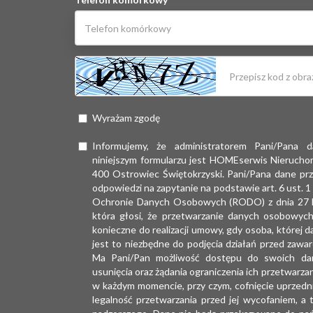
Wyrażam zgodę
Informujemy, że administratorem Pani/Pana
niniejszym formularzu jest HOMEserwis Nieruchomo
400 Ostrowiec Świętokrzyski. Pani/Pana dane prz
odpowiedzi na zapytanie na podstawie art. 6 ust. 
Ochronie Danych Osobowych (RODO) z dnia 27 kw
która głosi, że przetwarzanie danych osobowych 
konieczne do realizacji umowy, gdy osoba, której da
jest to niezbędne do podjęcia działań przed zawa
Ma Pani/Pan możliwość dostępu do swoich dan
usunięcia oraz żądania ograniczenia ich przetwarza
w każdym momencie, przy czym, cofnięcie uprzedn
legalność przetwarzania przed jej wycofaniem, a 