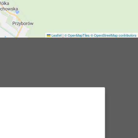
Leaflet
|
© OpenMapTiles
© OpenStreetMap contributors