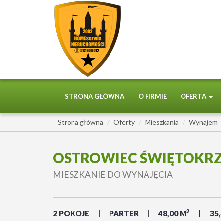
STRONA GŁÓWNA
O FIRMIE
OFERTA
Strona główna
Oferty
Mieszkania
Wynajem
OSTROWIEC ŚWIĘTOKRZ
MIESZKANIE DO WYNAJĘCIA
2
2 POKOJE
PARTER
48,00 M
35