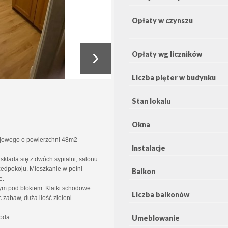
Opłaty w czynszu
Opłaty wg liczników
Liczba pięter w budynku
Stan lokalu
Okna
ojowego o powierzchni 48m2
Instalacje
składa się z dwóch sypialni, salonu
rzedpokoju. Mieszkanie w pełni
Balkon
e.
ym pod blokiem. Klatki schodowe
Liczba balkonów
 zabaw, duża ilość zieleni.
oda.
Umeblowanie