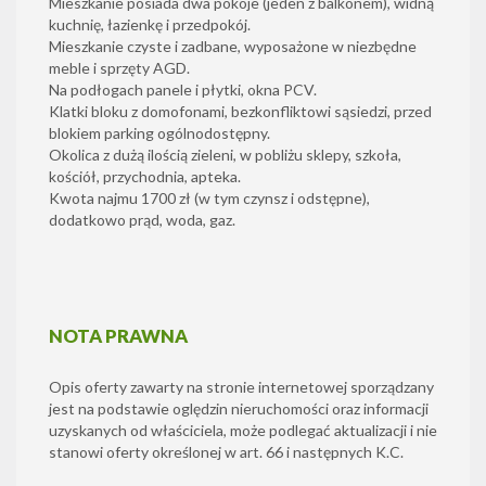
Mieszkanie posiada dwa pokoje (jeden z balkonem), widną
kuchnię, łazienkę i przedpokój.
Mieszkanie czyste i zadbane, wyposażone w niezbędne
meble i sprzęty AGD.
Na podłogach panele i płytki, okna PCV.
Klatki bloku z domofonami, bezkonfliktowi sąsiedzi, przed
blokiem parking ogólnodostępny.
Okolica z dużą ilością zieleni, w pobliżu sklepy, szkoła,
kościół, przychodnia, apteka.
Kwota najmu 1700 zł (w tym czynsz i odstępne),
dodatkowo prąd, woda, gaz.
NOTA PRAWNA
Opis oferty zawarty na stronie internetowej sporządzany
jest na podstawie oględzin nieruchomości oraz informacji
uzyskanych od właściciela, może podlegać aktualizacji i nie
stanowi oferty określonej w art. 66 i następnych K.C.