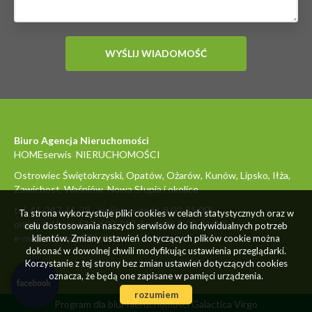
Biuro Agencja Nieruchomości
HOMEserwis NIERUCHOMOŚCI
Ostrowiec Świętokrzyski, Opatów, Ożarów, Kunów, Lipsko, Iłża,
Zawichost, Waśniów, Nowa Słupia i okolice
tel. 41-247-61-38 (online w godz. 8.00-21.00)
Ta strona wykorzystuje pliki cookies w celach statystycznych oraz w
online tel.kom. 512-600-012 (w godz. 8.00-21.00)
celu dostosowania naszych serwisów do indywidualnych potrzeb
e-mail: oferty@977.pl
klientów. Zmiany ustawień dotyczących plików cookie można
dokonać w dowolnej chwili modyfikując ustawienia przeglądarki.
Korzystanie z tej strony bez zmian ustawień dotyczących cookies
oznacza, że będą one zapisane w pamięci urządzenia.
rozumiem
Program dla biur nieruchomości
Galactica Virgo