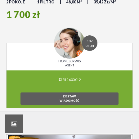
2
2
2 POKOJE
1 PIĘTRO
48,00 M
35,42 ZŁ/M
1 700 zł
182
OFERT
HOMESERWIS
AGENT
512 600 012
ZOSTAW
WIADOMOŚĆ