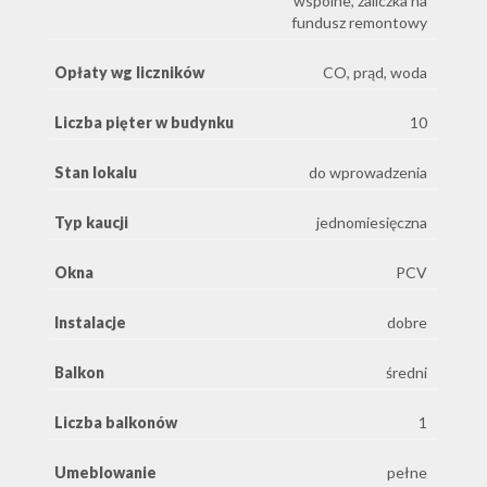
wspólne, zaliczka na
fundusz remontowy
Opłaty wg liczników
CO, prąd, woda
Liczba pięter w budynku
10
Stan lokalu
do wprowadzenia
Typ kaucji
jednomiesięczna
Okna
PCV
Instalacje
dobre
Balkon
średni
Liczba balkonów
1
Umeblowanie
pełne