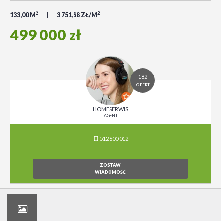
2
2
133,00 M
3 751,88 ZŁ/M
499 000 zł
182
OFERT
HOMESERWIS
AGENT
512 600 012
ZOSTAW
WIADOMOŚĆ