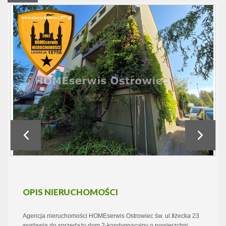
OPIS NIERUCHOMOŚCI
Agencja nieruchomości HOMEserwis Ostrowiec św. ul.Iłżecka 23
wystawia do sprzedaży dom 2-kondygnacyjny o powierzchni