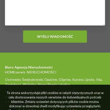
Biuro Agencja Nieruchomości
HOMEserwis NIERUCHOMOŚCI
Ostrowiec Świętokrzyski, Opatów, Ożarów, Kunów, Lipsko, Iłża,
Zawichost, Waśniów, Nowa Słupia i okolice
tel. 41-247-61-38 (online w godz. 8.00-21.00)
Ta strona wykorzystuje pliki cookies w celach statystycznych oraz w
online tel.kom. 512-600-012 (w godz. 8.00-21.00)
celu dostosowania naszych serwisów do indywidualnych potrzeb
e-mail: oferty@977.pl
klientów. Zmiany ustawień dotyczących plików cookie można
dokonać w dowolnej chwili modyfikując ustawienia przeglądarki.