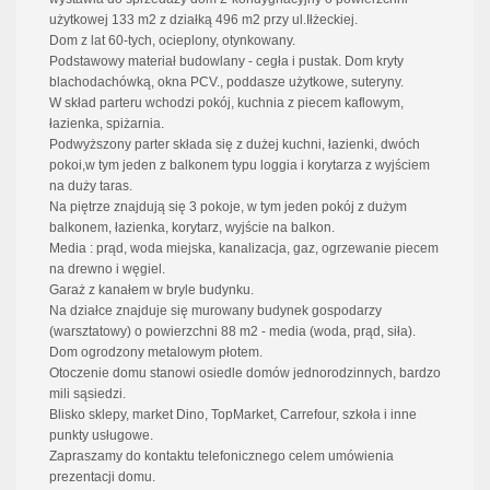
użytkowej 133 m2 z działką 496 m2 przy ul.Iłżeckiej.
Dom z lat 60-tych, ocieplony, otynkowany.
Podstawowy materiał budowlany - cegła i pustak. Dom kryty
blachodachówką, okna PCV., poddasze użytkowe, suteryny.
W skład parteru wchodzi pokój, kuchnia z piecem kaflowym,
łazienka, spiżarnia.
Podwyższony parter składa się z dużej kuchni, łazienki, dwóch
pokoi,w tym jeden z balkonem typu loggia i korytarza z wyjściem
na duży taras.
Na piętrze znajdują się 3 pokoje, w tym jeden pokój z dużym
balkonem, łazienka, korytarz, wyjście na balkon.
Media : prąd, woda miejska, kanalizacja, gaz, ogrzewanie piecem
na drewno i węgiel.
Garaż z kanałem w bryle budynku.
Na działce znajduje się murowany budynek gospodarzy
(warsztatowy) o powierzchni 88 m2 - media (woda, prąd, siła).
Dom ogrodzony metalowym płotem.
Otoczenie domu stanowi osiedle domów jednorodzinnych, bardzo
mili sąsiedzi.
Blisko sklepy, market Dino, TopMarket, Carrefour, szkoła i inne
punkty usługowe.
Zapraszamy do kontaktu telefonicznego celem umówienia
prezentacji domu.