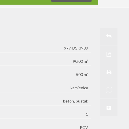
977-DS-3909
90,00 m²
500 m²
kamienica
beton, pustak
1
PCV