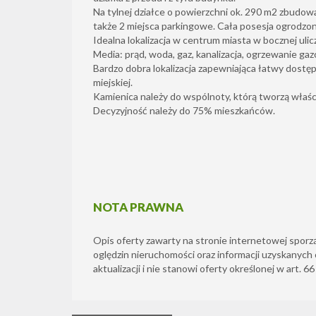
Na tylnej działce o powierzchni ok. 290 m2 zbudowan
także 2 miejsca parkingowe. Cała posesja ogrodzon
Idealna lokalizacja w centrum miasta w bocznej ulic
Media: prąd, woda, gaz, kanalizacja, ogrzewanie ga
Bardzo dobra lokalizacja zapewniająca łatwy dostęp
miejskiej.
Kamienica należy do wspólnoty, którą tworzą właśc
Decyzyjność należy do 75% mieszkańców.
NOTA PRAWNA
Opis oferty zawarty na stronie internetowej sporz
oględzin nieruchomości oraz informacji uzyskanych 
aktualizacji i nie stanowi oferty określonej w art. 6