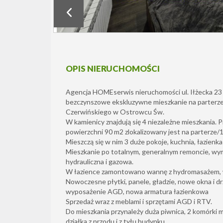
OPIS NIERUCHOMOŚCI
Agencja HOMEserwis nieruchomości ul. Iłżecka 23
bezczynszowe ekskluzywne mieszkanie na parterze 
Czerwińskiego w Ostrowcu Św.
W kamienicy znajdują się 4 niezależne mieszkania. 
powierzchni 90 m2 zlokalizowany jest na parterze/1
Mieszczą się w nim 3 duże pokoje, kuchnia, łazienka
Mieszkanie po totalnym, generalnym remoncie, wymi
hydrauliczna i gazowa.
W łazience zamontowano wannę z hydromasażem, w 
Nowoczesne płytki, panele, gładzie, nowe okna i d
wyposażenie AGD, nowa armatura łazienkowa
Sprzedaż wraz z meblami i sprzętami AGD i RTV.
Do mieszkania przynależy duża piwnica, 2 komórki m
działka z przodu i z tyłu budynku.