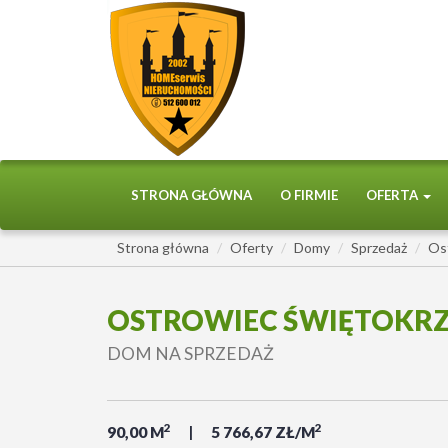
STRONA GŁÓWNA
O FIRMIE
OFERTA
Strona główna
Oferty
Domy
Sprzedaż
Os
OSTROWIEC ŚWIĘTOKRZ
DOM NA SPRZEDAŻ
2
2
90,00 M
5 766,67 ZŁ/M