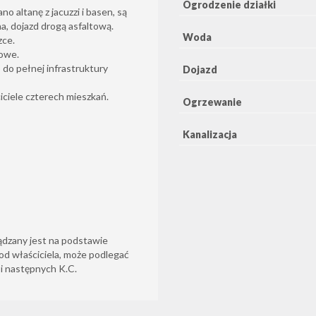
Ogrodzenie działki
o altanę z jacuzzi i basen, są
a, dojazd drogą asfaltową.
Woda
zce.
zowe.
 do pełnej infrastruktury
Dojazd
iciele czterech mieszkań.
Ogrzewanie
Kanalizacja
ądzany jest na podstawie
od właściciela, może podlegać
6 i następnych K.C.