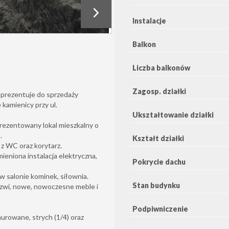
Instalacje
Balkon
Liczba balkonów
Zagosp. działki
 prezentuje do sprzedaży
kamienicy przy ul.
Ukształtowanie działki
Prezentowany lokal mieszkalny o
.
Kształt działki
 z WC oraz korytarz.
eniona instalacja elektryczna,
Pokrycie dachu
salonie kominek, siłownia.
Stan budynku
rzwi, nowe, nowoczesne meble i
Podpiwniczenie
urowane, strych (1/4) oraz