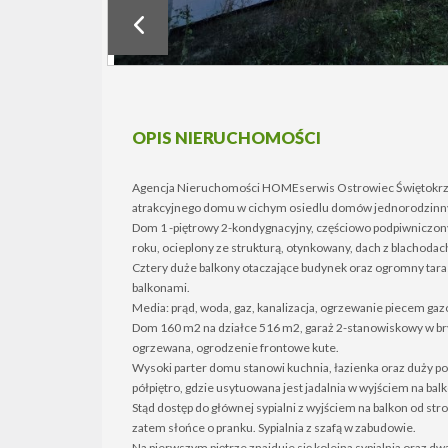
OPIS NIERUCHOMOŚCI
Agencja Nieruchomości HOMEserwis Ostrowiec Świętokrzys
atrakcyjnego domu w cichym osiedlu domów jednorodzinn
Dom 1 -piętrowy 2-kondygnacyjny, częściowo podpiwniczo
roku, ocieplony ze strukturą, otynkowany, dach z blachodac
Cztery duże balkony otaczające budynek oraz ogromny taras
balkonami.
Media: prąd, woda, gaz, kanalizacja, ogrzewanie piecem ga
Dom 160 m2 na działce 516 m2, garaż 2-stanowiskowy w bry
ogrzewana, ogrodzenie frontowe kute.
Wysoki parter domu stanowi kuchnia, łazienka oraz duży po
półpiętro, gdzie usytuowana jest jadalnia w wyjściem na ba
Stąd dostęp do głównej sypialni z wyjściem na balkon od s
zatem słońce o pranku. Sypialnia z szafą w zabudowie.
Na pierwszym piętrze znajduje się kolejna sypialnia oraz d