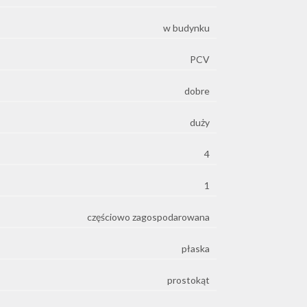
w budynku
PCV
dobre
duży
4
1
częściowo zagospodarowana
płaska
prostokąt