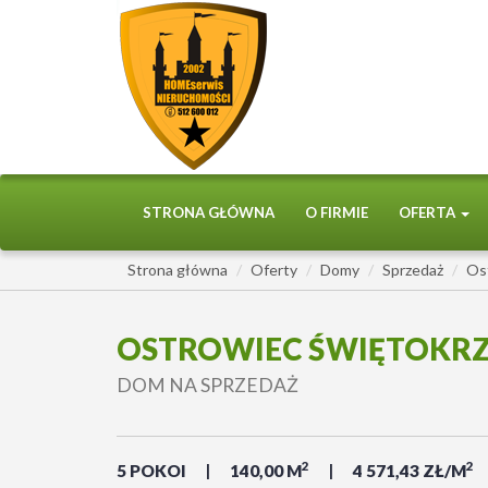
STRONA GŁÓWNA
O FIRMIE
OFERTA
Strona główna
Oferty
Domy
Sprzedaż
Os
OSTROWIEC ŚWIĘTOKRZ
DOM NA SPRZEDAŻ
2
2
5 POKOI
140,00 M
4 571,43 ZŁ/M