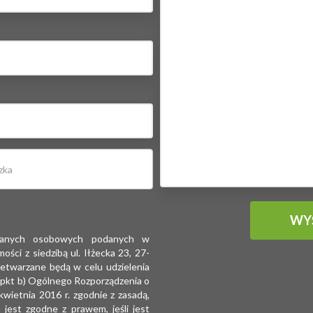
 danych osobowych podanych w
ści z siedzibą ul. Iłżecka 23, 27-
etwarzane będą w celu udzielenia
1 pkt b) Ogólnego Rozporządzenia o
ietnia 2016 r. zgodnie z zasadą,
jest zgodne z prawem, jeśli jest