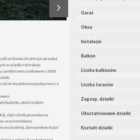
Garaż
Okna
Instalacje
Balkon
ki ul.iłżecka 23 oferuje sprzedaż
ych w osiedlu Henryków.
Liczba balkonów
ny z poddaszem użytkowym z 2003
hówki.
 od strony północnej połączony z 2
Liczba tarasów
zowym.
Zagosp. działki
le budynku, piwnica także
Ukształtowanie działki
kój, stąd schody prowadzą na
lkon oraz kominkiem.
trony wschodniej, domowników budzi
Kształt działki
wa kolejne pokoje do wykończenia