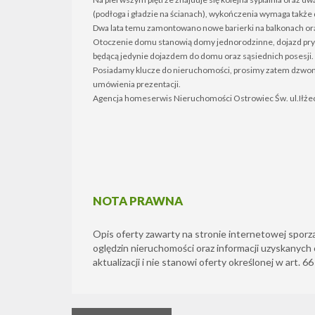
(podłoga i gładzie na ścianach), wykończenia wymaga także 
Dwa lata temu zamontowano nowe barierki na balkonach ora
Otoczenie domu stanowią domy jednorodzinne, dojazd prywa
będącą jedynie dojazdem do domu oraz sąsiednich posesji.
Posiadamy klucze do nieruchomości, prosimy zatem dzwoni
umówienia prezentacji.
Agencja homeserwis Nieruchomości Ostrowiec Św. ul.Iłżeck
NOTA PRAWNA
Opis oferty zawarty na stronie internetowej sporz
oględzin nieruchomości oraz informacji uzyskanych 
aktualizacji i nie stanowi oferty określonej w art. 6