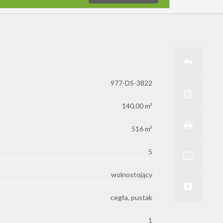
LICENCJA MINISTERSTWA
977-DS-3822
140,00 m²
516 m²
5
wolnostojący
cegła, pustak
1