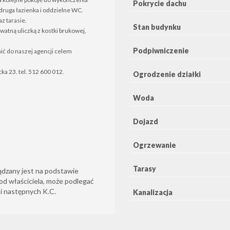
Pokrycie dachu
druga łazienka i oddzielne WC.
z tarasie.
Stan budynku
tną uliczką z kostki brukowej,
Podpiwniczenie
ć do naszej agencji celem
a 23. tel. 512 600 012.
Ogrodzenie działki
Woda
Dojazd
Ogrzewanie
Tarasy
ądzany jest na podstawie
od właściciela, może podlegać
6 i następnych K.C.
Kanalizacja