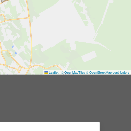
Leaflet
|
© OpenMapTiles
© OpenStreetMap contributors