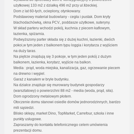
użytkowej 133 m2 z działką 496 m2 przy ul.Iłżeckiej.
Dom z lat 60-tych, ocieplony, otynkowany.
Podstawowy materiał budowlany - cegła i pustak. Dom kryty
blachodachówką, okna PCV., poddasze użytkowe, suteryny.
W skład parteru wchodzi pokój, kuchnia z piecem kaflowym,
łazienka, spiżarnia.
Podwyższony parter składa się z dużej kuchni, łazienki, dwóch
pokoi,w tym jeden z balkonem typu loggia i korytarza z wyjściem
na duży taras.
Na piętrze znajdują się 3 pokoje, w tym jeden pokój z dużym
balkonem, łazienka, korytarz, wyjście na balkon.
Media : prąd, woda miejska, kanalizacja, gaz, ogrzewanie piecem
na drewno i węgiel.
Garaż z kanałem w bryle budynku.
Na działce znajduje się murowany budynek gospodarzy
(warsztatowy) o powierzchni 88 m2 - media (woda, prąd, siła).
Dom ogrodzony metalowym płotem.
Otoczenie domu stanowi osiedle domów jednorodzinnych, bardzo
mili sąsiedzi.
Blisko sklepy, market Dino, TopMarket, Carrefour, szkoła i inne
punkty usługowe.
Zapraszamy do kontaktu telefonicznego celem umówienia
prezentacji domu.