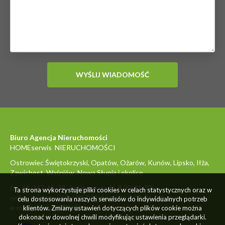
Biuro Agencja Nieruchomości
HOMEserwis NIERUCHOMOŚCI
Ostrowiec Świętokrzyski, Opatów, Ożarów, Kunów, Lipsko, Iłża,
Zawichost, Waśniów, Nowa Słupia i okolice
tel. 41-247-61-38 (online w godz. 8.00-21.00)
Ta strona wykorzystuje pliki cookies w celach statystycznych oraz w
online tel.kom. 512-600-012 (w godz. 8.00-21.00)
celu dostosowania naszych serwisów do indywidualnych potrzeb
e-mail: oferty@977.pl
klientów. Zmiany ustawień dotyczących plików cookie można
dokonać w dowolnej chwili modyfikując ustawienia przeglądarki.