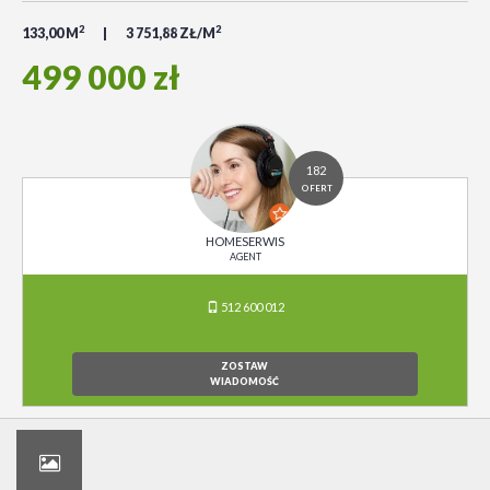
2
2
133,00 M
3 751,88 ZŁ/M
499 000 zł
182
OFERT
HOMESERWIS
AGENT
512 600 012
ZOSTAW
WIADOMOŚĆ