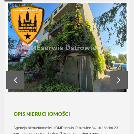
OPIS NIERUCHOMOŚCI
Agencja nieruchomości HOMEserwis Ostrowiec św. ul.Iłżecka 23
wystawia do sprzedaży dom 2-kondygnacyjny o powierzchni